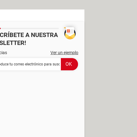
SCRÍBETE A NUESTRA
SLETTER!
cias
Ver un ejemplo