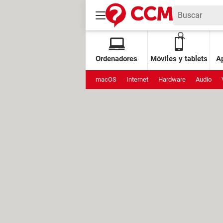
Ordenadores
Móviles y tablets
Ap
macOS
Internet
Hardware
Audio