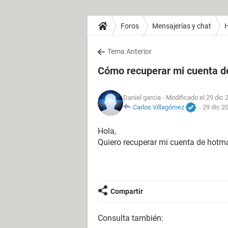
Foros
Mensajerías y chat
H
Tema Anterior
Cómo recuperar mi cuenta d
Daniel garcia
- Modificado el 29 dic 
Carlos Villagómez
-
29 dic 2
Hola,
Quiero recuperar mi cuenta de hotma
Compartir
Consulta también: