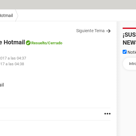
otmail
Siguiente Tema
¡SU
e Hotmail
NEW
Resuelto
/Cerrado
Noti
2017 a las 04:37
017 a las 04:38
il