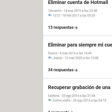
Eliminar cuenta de Hotmail
16mairim
-
14 ene 2015 a las 22:48
1212
-
18 feb 2017 a las 05:20
13 respuestas
Eliminar para siempre mi cu
franco
-
6 mar 2012 a las 15:49
Juanje
-
12 mar 2020 a las 15:48
34 respuestas
Recuperar grabación de una
luistena
-
25 ago 2014 a las 21:54
Carlos-vialfa
-
26 ago 2014 a las 04:13