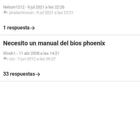
Nelson1212
-
9 jul 2021 a las 22:26
piratacrimson
-
9 jul 2021 a las 23:21
1 respuesta
Necesito un manual del bios phoenix
Shrek1
-
11 abr 2008 a las 14:21
cio
-
7 jun 2012 a las 09:27
33 respuestas