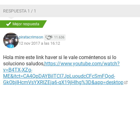
RESPUESTA 1 / 1
Mejor respuesta
piratacrimson
11.636
12 nov 2017 a las 16:12
Hola mire este link haver si le vale coméntenos si lo
soluciono saludos,
https://www.youtube.com/watch?
v=B4TX-XZg-
ME&itct=CA4QpDAYBiITCI7JpLuoudcCFcSmFQod-
GkObjIHcmVsYXRlZEja6-qX19jHlhg%3D&app=desktop