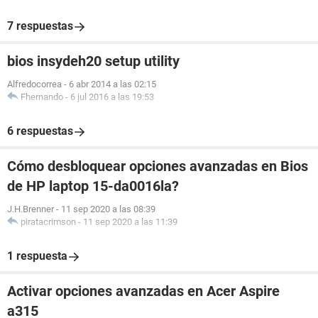
7 respuestas
bios insydeh20 setup utility
Alfredocorrea
-
6 abr 2014 a las 02:15
Fhernando
-
6 jul 2016 a las 19:53
6 respuestas
Cómo desbloquear opciones avanzadas en Bios
de HP laptop 15-da0016la?
J.H.Brenner
-
11 sep 2020 a las 08:39
piratacrimson
-
11 sep 2020 a las 11:39
1 respuesta
Activar opciones avanzadas en Acer Aspire
a315