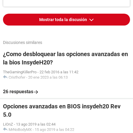
Mostrar toda la discusión
Discusiones similares
¿Como desbloquear las opciones avanzadas en
la bios InsydeH20?
TheGamingKillerPro
-
22 feb 2016 a las 11:42
Cristhofer
-
20 ene 2023 a las 06:13
26 respuestas
Opciones avanzadas en BIOS insydeh20 Rev
5.0
LiOnZ
-
13 ago 2019 a las 02:44
MrNoBodyMX
-
15 ago 2019 a las 04:22