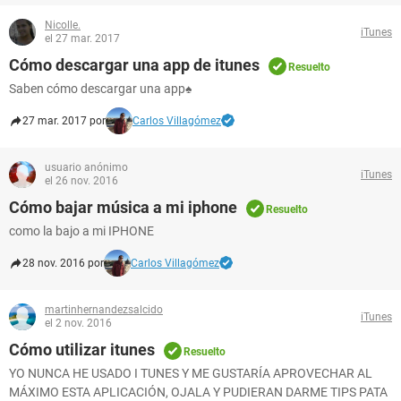
Nicolle.
iTunes
el 27 mar. 2017
Cómo descargar una app de itunes
Resuelto
Saben cómo descargar una app♠
27 mar. 2017 por
Carlos Villagómez
usuario anónimo
iTunes
el 26 nov. 2016
Cómo bajar música a mi iphone
Resuelto
como la bajo a mi IPHONE
28 nov. 2016 por
Carlos Villagómez
martinhernandezsalcido
iTunes
el 2 nov. 2016
Cómo utilizar itunes
Resuelto
YO NUNCA HE USADO I TUNES Y ME GUSTARÍA APROVECHAR AL
MÁXIMO ESTA APLICACIÓN, OJALA Y PUDIERAN DARME TIPS PATA