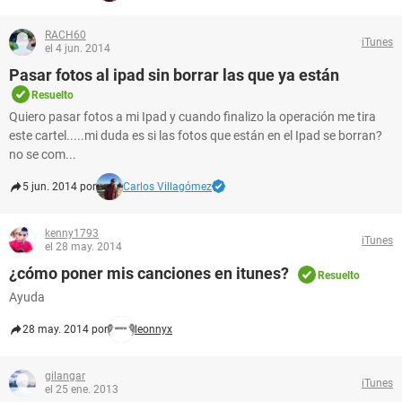
RACH60
iTunes
el 4 jun. 2014
Pasar fotos al ipad sin borrar las que ya están
Resuelto
Quiero pasar fotos a mi Ipad y cuando finalizo la operación me tira
este cartel.....mi duda es si las fotos que están en el Ipad se borran?
no se com...
5 jun. 2014 por
Carlos Villagómez
kenny1793
iTunes
el 28 may. 2014
¿cómo poner mis canciones en itunes?
Resuelto
Ayuda
28 may. 2014 por
leonnyx
gilangar
iTunes
el 25 ene. 2013