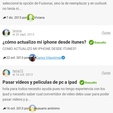
seleccioné la opción de Fusionar, sino la de reemplazar y en outlook
no tenía ni...
7 dic. 2013 por
Viviana
layoya
iTunes
el 20 sept. 2013
¿cómo actualizo mi iphone desde itunes?
Resuelto
COMO ACTUALIZO MI IPHONE DESDE ITUNES?
22 oct. 2013 por
Carlos Villagómez
tania72
iTunes
el 16 oct. 2013
Pasar vídeos y peliculas de pc a ipad
Resuelto
hola para todos necesito ayuda pues no tengo experiencia con los
ipad y necesito saber cual convertidor de video debo usar para poder
pasar videos y p...
16 oct. 2013 por
usuario anónimo