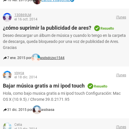
10 feb. 2015 por
Carlos Villagómez
130869LM
iTunes
el 16 oct. 2014
¿cómo suprimir la publicidad de ares?
Resuelto
Deseo descargar un álbum de música y cuando lo tengo en la carpeta
de descarga, queda bloqueado por una voz de publicidad de Ares.
Gracias
7 ene. 2015 por
asdsdczxc1544
visyca
iTunes
el 18 dic. 2014
Bajar música gratis a mi ipod touch
Resuelto
Hola, como bajo musica gratis a mi ipod touch Configuración: Mac
OS X (10.9.5) / Chrome 39.0.2171.95
31 dic. 2015 por
asdsasa
Celia
iTunes