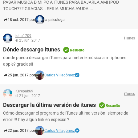
PASAR MUSICA D MI PC A ITUNES PARA BAJARLA AMI IPOD
TOUCH??? GRACIAS .. SERIA MUCHA AYUDA!...
18 oct. 2017 por
la psicologa
joha1709
iTunes
el 25 jun. 2017
Dónde descargo itunes
Resuelto
dónde puedo descargar iTunes para meterle música a mi iphones
apple? gracias!!
25 jun. 2017 por
Carlos Villagómez
Kerepak69
iTunes
el 21 jun. 2017
Descargar la última versión de itunes
Resuelto
Cómo descargar el programa de iTunes ultima versión! siempre da
error!!!! hay algún link en especial ?
22 jun. 2017 por
Carlos Villagómez