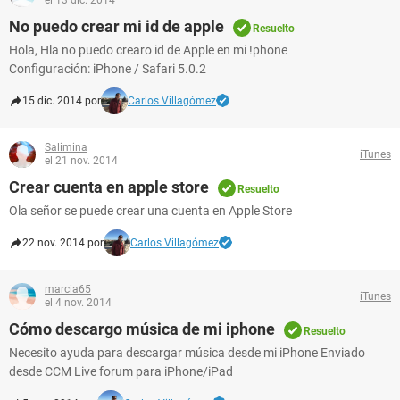
el 13 dic. 2014
No puedo crear mi id de apple
Resuelto
Hola, Hla no puedo crearo id de Apple en mi !phone
Configuración: iPhone / Safari 5.0.2
15 dic. 2014 por
Carlos Villagómez
Salimina
iTunes
el 21 nov. 2014
Crear cuenta en apple store
Resuelto
Ola señor se puede crear una cuenta en Apple Store
22 nov. 2014 por
Carlos Villagómez
marcia65
iTunes
el 4 nov. 2014
Cómo descargo música de mi iphone
Resuelto
Necesito ayuda para descargar música desde mi iPhone Enviado
desde CCM Live forum para iPhone/iPad