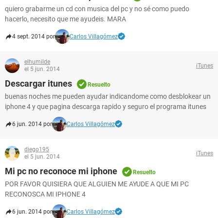
quiero grabarme un cd con musica del pc y no sé como puedo
hacerlo, necesito que me ayudeis. MARA
4 sept. 2014 por
Carlos Villagómez
elhumilde
iTunes
el 5 jun. 2014
Descargar itunes
Resuelto
buenas noches me pueden ayudar indicandome como desblokear un
iphone 4 y que pagina descarga rapido y seguro el programa itunes
6 jun. 2014 por
Carlos Villagómez
diego195
iTunes
el 5 jun. 2014
Mi pc no reconoce mi iphone
Resuelto
POR FAVOR QUISIERA QUE ALGUIEN ME AYUDE A QUE MI PC
RECONOSCA MI IPHONE 4
6 jun. 2014 por
Carlos Villagómez