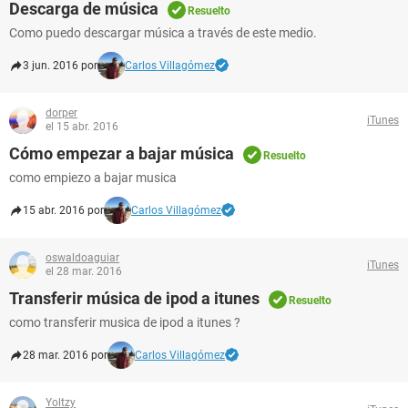
Descarga de música
Resuelto
Como puedo descargar música a través de este medio.
3 jun. 2016 por
Carlos Villagómez
dorper
iTunes
el 15 abr. 2016
Cómo empezar a bajar música
Resuelto
como empiezo a bajar musica
15 abr. 2016 por
Carlos Villagómez
oswaldoaguiar
iTunes
el 28 mar. 2016
Transferir música de ipod a itunes
Resuelto
como transferir musica de ipod a itunes ?
28 mar. 2016 por
Carlos Villagómez
Yoltzy