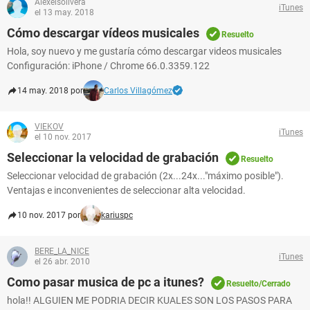
Alexeisolivera
iTunes
el 13 may. 2018
Cómo descargar vídeos musicales
Resuelto
Hola, soy nuevo y me gustaría cómo descargar videos musicales
Configuración: iPhone / Chrome 66.0.3359.122
14 may. 2018 por
Carlos Villagómez
VIEKOV
iTunes
el 10 nov. 2017
Seleccionar la velocidad de grabación
Resuelto
Seleccionar velocidad de grabación (2x...24x..."máximo posible").
Ventajas e inconvenientes de seleccionar alta velocidad.
10 nov. 2017 por
kariuspc
BERE_LA_NICE
iTunes
el 26 abr. 2010
Como pasar musica de pc a itunes?
Resuelto/Cerrado
hola!! ALGUIEN ME PODRIA DECIR KUALES SON LOS PASOS PARA