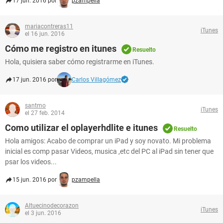
17 jun. 2016 por
pzampella
mariacontreras11
iTunes
el 16 jun. 2016
Cómo me registro en itunes
Resuelto
Hola, quisiera saber cómo registrarme en iTunes.
17 jun. 2016 por
Carlos Villagómez
santmo
iTunes
el 27 feb. 2014
Como utilizar el oplayerhdlite e itunes
Resuelto
Hola amigos: Acabo de comprar un iPad y soy novato. Mi problema
inicial es comp pasar Videos, musica ,etc del PC al iPad sin tener que
psar los videos...
15 jun. 2016 por
pzampella
Altuecinodecorazon
iTunes
el 3 jun. 2016