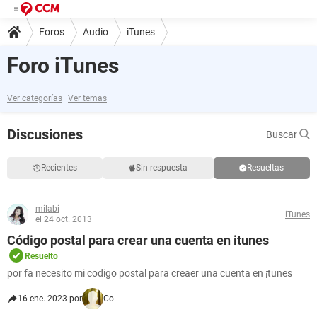
Foros
Audio
iTunes
Foro iTunes
Ver categorías
Ver temas
Discusiones
Buscar
Recientes
Sin respuesta
Resueltas
milabi
iTunes
el 24 oct. 2013
Código postal para crear una cuenta en itunes
Resuelto
por fa necesito mi codigo postal para creaer una cuenta en ¡tunes
16 ene. 2023 por
Co