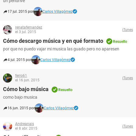
un pendrive
17 jul. 2015 por
Carlos Villagómez
renatafernandez
iTunes
el 3 jul. 2015
Cómo descargo música y en qué formato
Resuelto
por que no puedo vajar mi musica las guado pero no aparesen
4 jul. 2015 por
Carlos Villagómez
ferro61
iTunes
el 16 jun. 2015
Cómo bajo música
Resuelto
como bajo musica
16 jun. 2015 por
Carlos Villagómez
Andreanais
iTunes
el 8 abr. 2015