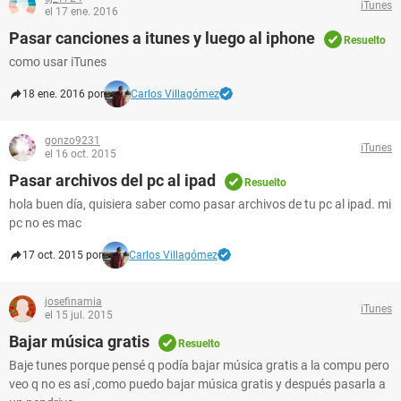
iTunes
el 17 ene. 2016
Pasar canciones a itunes y luego al iphone
Resuelto
como usar iTunes
18 ene. 2016 por
Carlos Villagómez
gonzo9231
iTunes
el 16 oct. 2015
Pasar archivos del pc al ipad
Resuelto
hola buen día, quisiera saber como pasar archivos de tu pc al ipad. mi
pc no es mac
17 oct. 2015 por
Carlos Villagómez
josefinamia
iTunes
el 15 jul. 2015
Bajar música gratis
Resuelto
Baje tunes porque pensé q podía bajar música gratis a la compu pero
veo q no es así ,como puedo bajar música gratis y después pasarla a