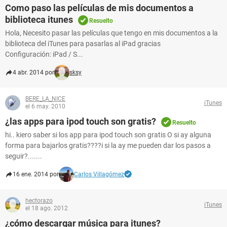
Como paso las películas de mis documentos a
biblioteca itunes
Resuelto
Hola, Necesito pasar las películas que tengo en mis documentos a la
biblioteca del iTunes para pasarlas al iPad gracias
Configuración: iPad / S...
4 abr. 2014 por
sksy
BERE_LA_NICE
iTunes
el 6 may. 2010
¿las apps para ipod touch son gratis?
Resuelto
hi.. kiero saber si los app para ipod touch son gratis O si ay alguna
forma para bajarlos gratis????i si la ay me pueden dar los pasos a
seguir?.......
16 ene. 2014 por
Carlos Villagómez
hectorazo
iTunes
el 18 ago. 2012
¿cómo descargar música para itunes?