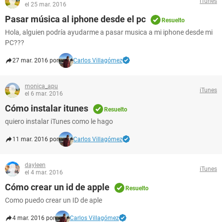
iTunes
el 25 mar. 2016
Pasar música al iphone desde el pc
Resuelto
Hola, alguien podría ayudarme a pasar musica a mi iphone desde mi
PC???
27 mar. 2016 por
Carlos Villagómez
monica_apu
iTunes
el 6 mar. 2016
Cómo instalar itunes
Resuelto
quiero instalar iTunes como le hago
11 mar. 2016 por
Carlos Villagómez
dayleen
iTunes
el 4 mar. 2016
Cómo crear un id de apple
Resuelto
Como puedo crear un ID de aple
4 mar. 2016 por
Carlos Villagómez