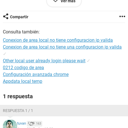
Ver más
Microsoft Windows [Versión 6.1.7601]
Compartir
Copyright (c) 2009 Microsoft Corporation. Reservados todos
los derechos.
Consulta también:
C:\Users\salala>Ipconfig/all
Conexion de area local no tiene configuracion ip valida
Conexion de area local no tiene una configuracion ip valida
Configuración IP de Windows
✓
Nombre de host. . . . . . . . . : salala-PC
Other local user already login please wait
✓
Sufijo DNS principal . . . . . :
0212 codigo de area
Tipo de nodo. . . . . . . . . . : híbrido
Configuración avanzada chrome
Enrutamiento IP habilitado. . . : no
Appdata local temp
Proxy WINS habilitado . . . . . : no
Lista de búsqueda de sufijos DNS: itu.edu.tr
1 respuesta
Adaptador de LAN inalámbrica Conexión de red inalámbrica
2:
RESPUESTA 1 / 1
Estado de los medios. . . . . . . . . . . : medios desconectados
Sufijo DNS específico para la conexión. . :
tuvan
163