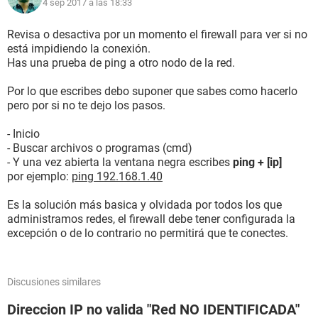
Descripción . . . . . . . . . . . . . . . : Microsoft Virtual WiFi
4 sep 2017 a las 18:33
Miniport A
dapter
Revisa o desactiva por un momento el firewall para ver si no
Dirección física. . . . . . . . . . . . . : 7C-E9-D3-56-3E-BA
está impidiendo la conexión.
DHCP habilitado . . . . . . . . . . . . . : sí
Has una prueba de ping a otro nodo de la red.
Configuración automática habilitada . . . : sí
Por lo que escribes debo suponer que sabes como hacerlo
Adaptador de LAN inalámbrica Conexión de red inalámbrica:
pero por si no te dejo los pasos.
Sufijo DNS específico para la conexión. . : itu.edu.tr
- Inicio
Descripción . . . . . . . . . . . . . . . : Adaptador de red Broadcom
- Buscar archivos o programas (cmd)
802.11n
- Y una vez abierta la ventana negra escribes
ping + [ip]
por ejemplo:
ping 192.168.1.40
Dirección física. . . . . . . . . . . . . : 7C-E9-D3-56-3E-BA
DHCP habilitado . . . . . . . . . . . . . : sí
Es la solución más basica y olvidada por todos los que
Configuración automática habilitada . . . : sí
administramos redes, el firewall debe tener configurada la
Dirección IPv4. . . . . . . . . . . . . . : 161.9.92.200(Preferido)
excepción o de lo contrario no permitirá que te conectes.
Máscara de subred . . . . . . . . . . . . : 255.255.240.0
Concesión obtenida. . . . . . . . . . . . : divendres, 1 / setembre /
2017 17
Discusiones similares
:31:39
La concesión expira . . . . . . . . . . . : divendres, 1 / setembre /
Direccion IP no valida "Red NO IDENTIFICADA"
2017 18