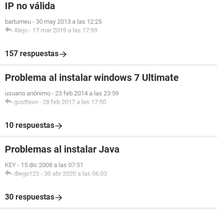
IP no válida
bartumeu
-
30 may 2013 a las 12:25
Alejo
-
17 mar 2019 a las 17:59
157 respuestas
Problema al instalar windows 7 Ultimate
usuario anónimo
-
23 feb 2014 a las 23:59
gusttavo
-
28 feb 2017 a las 17:50
10 respuestas
Problemas al instalar Java
KEY
-
15 dic 2008 a las 07:51
diego123
-
30 abr 2020 a las 06:03
30 respuestas