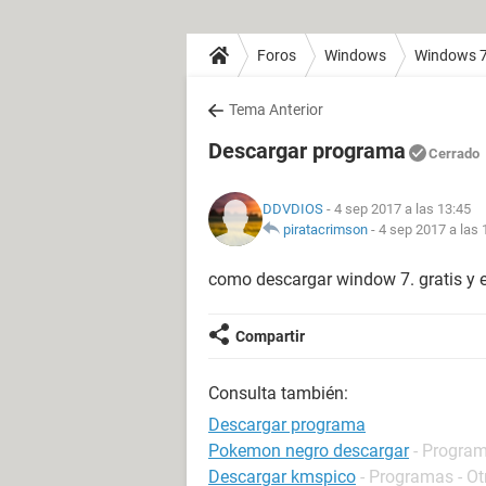
Foros
Windows
Windows 
Tema Anterior
Descargar programa
Cerrado
DDVDIOS
- 4 sep 2017 a las 13:45
piratacrimson
-
4 sep 2017 a las 
como descargar window 7. gratis y 
Compartir
Consulta también:
Descargar programa
Pokemon negro descargar
- Program
Descargar kmspico
- Programas - Ot