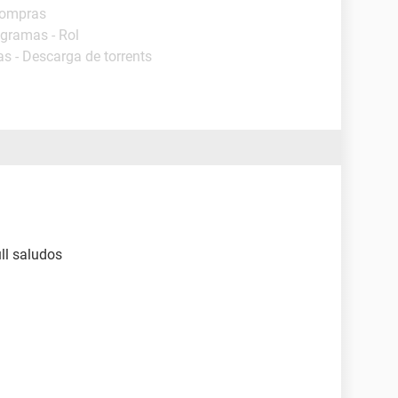
Compras
ogramas - Rol
s - Descarga de torrents
ll saludos