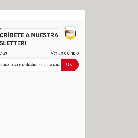
SCRÍBETE A NUESTRA
SLETTER!
cias
Ver un ejemplo