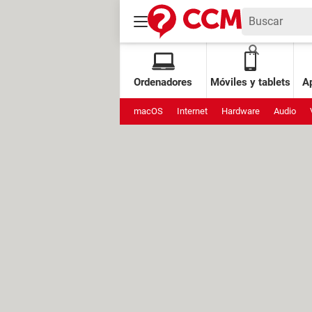
Ordenadores
Móviles y tablets
Ap
macOS
Internet
Hardware
Audio