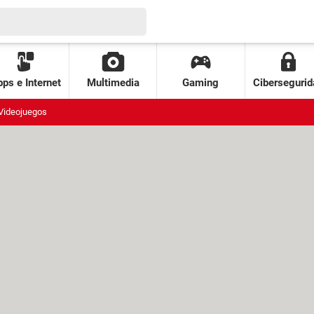
ps e Internet
Multimedia
Gaming
Cibersegurid
Videojuegos