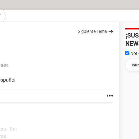
7
Siguiente Tema
¡SU
NEW
Noti
15:59
español
as - Rol
ros