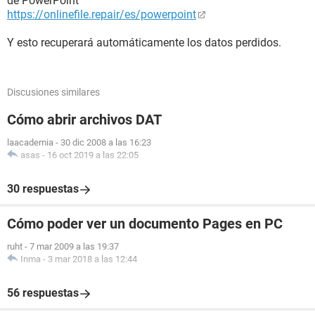
de PowerPoint
https://onlinefile.repair/es/powerpoint
Y esto recuperará automáticamente los datos perdidos.
Discusiones similares
Cómo abrir archivos DAT
laacademia
-
30 dic 2008 a las 16:23
asas
-
16 oct 2019 a las 22:05
30 respuestas
Cómo poder ver un documento Pages en PC
ruht
-
7 mar 2009 a las 19:37
Inma
-
3 mar 2018 a las 12:44
56 respuestas