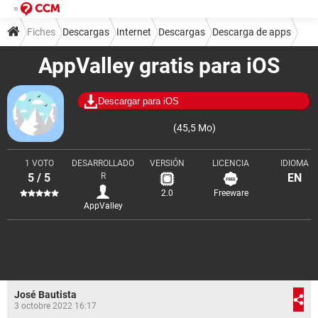
Fiches
Descargas
Internet
Descargas
Descarga de apps
AppValley gratis para iOS
Descargar para iOS
(45,5 Mo)
1 VOTO
DESARROLLADO
VERSIÓN
LICENCIA
IDIOMA
5 / 5
R
EN
2.0
Freeware
AppValley
José Bautista
3 octobre 2022 16:17