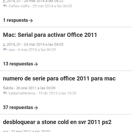
p_2014_01
-
24 mar 2014 a las 04:22
Carlos-vialfa
-
25 mar 2014 a las 06:05
1 respuesta
Mac: Serial para activar Office 2011
p_2014_01
-
24 mar 2014 a las 04:03
aaa
-
4 may 2016 a las 06:23
13 respuestas
numero de serie para office 2011 para mac
flakita
-
26 ene 2011 a las 03:09
tuMamaMeAma
-
19 dic 2013 a las 19:20
37 respuestas
desbloquear a stone cold en svr 2011 ps2
svr
-
22 ene 2011 a las 20:02