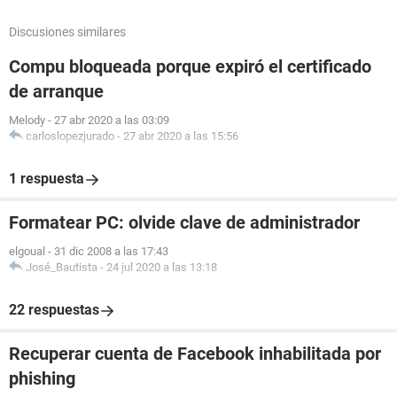
Discusiones similares
Compu bloqueada porque expiró el certificado
de arranque
Melody
-
27 abr 2020 a las 03:09
carloslopezjurado
-
27 abr 2020 a las 15:56
1 respuesta
Formatear PC: olvide clave de administrador
elgoual
-
31 dic 2008 a las 17:43
José_Bautista
-
24 jul 2020 a las 13:18
22 respuestas
Recuperar cuenta de Facebook inhabilitada por
phishing