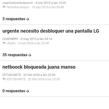
JuanCarlosVerduzcoV
-
4 ene 2019 a las 15:35
Normitacampos
-
16 ago 2019 a las 06:46
3 respuestas
urgente necesito desbloquer una pantalla LG
CHAPARRO
-
8 may 2010 a las 04:14
Alejito
-
3 mar 2024 a las 22:48
35 respuestas
netboock bloqueada juana manso
ESTUDIANTE
-
22 feb 2024 a las 23:50
ESTUDIANTE
-
22 feb 2024 a las 23:50
0 respuestas