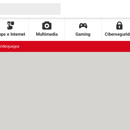
ps e Internet
Multimedia
Gaming
Cibersegurid
Videojuegos