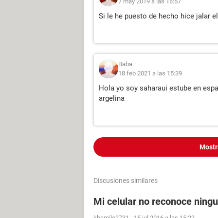
7 may 2019 a las 16:57
Si le he puesto de hecho hice jalar el
Baba
18 feb 2021 a las 15:39
Hola yo soy saharaui estube en espa
argelina
Mostr
Discusiones similares
Mi celular no reconoce ning
khamilo2731
-
15 jul 2016 a las 15:22