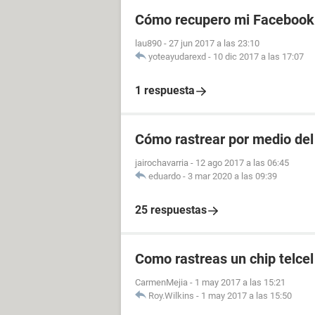
Cómo recupero mi Facebook s
lau890
-
27 jun 2017 a las 23:10
yoteayudarexd
-
10 dic 2017 a las 17:07
1 respuesta
Cómo rastrear por medio del
jairochavarria
-
12 ago 2017 a las 06:45
eduardo
-
3 mar 2020 a las 09:39
25 respuestas
Como rastreas un chip telcel
CarmenMejia
-
1 may 2017 a las 15:21
Roy.Wilkins
-
1 may 2017 a las 15:50