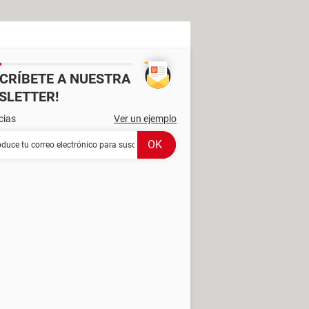
SCRÍBETE A NUESTRA
SLETTER!
cias
Ver un ejemplo