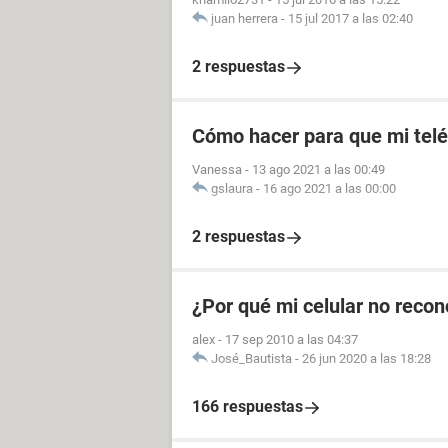
juan herrera
-
15 jul 2017 a las 02:40
2 respuestas
Cómo hacer para que mi telé
Vanessa
-
13 ago 2021 a las 00:49
gslaura
-
16 ago 2021 a las 00:00
2 respuestas
¿Por qué mi celular no recon
alex
-
17 sep 2010 a las 04:37
José_Bautista
-
26 jun 2020 a las 18:28
166 respuestas