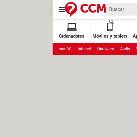
Ordenadores
Móviles y tablets
Ap
macOS
Internet
Hardware
Audio