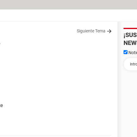
Siguiente Tema
¡SU
NEW
o
Noti
te