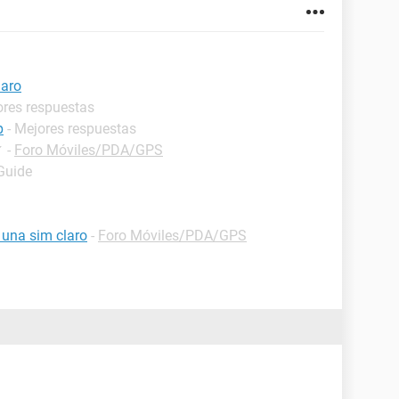
laro
ores respuestas
p
- Mejores respuestas
✓
-
Foro Móviles/PDA/GPS
 Guide
 una sim claro
-
Foro Móviles/PDA/GPS