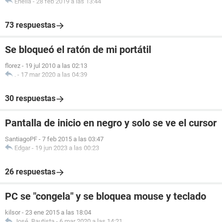
Enelia
-
28 feb 2019 a las 13:44
73 respuestas
Se bloqueó el ratón de mi portátil
florez
-
19 jul 2010 a las 02:13
.
-
17 mar 2020 a las 04:39
30 respuestas
Pantalla de inicio en negro y solo se ve el cursor
SantiagoPF
-
7 feb 2015 a las 03:47
Edgar
-
19 jun 2023 a las 00:23
26 respuestas
PC se "congela" y se bloquea mouse y teclado
kilsor
-
23 ene 2015 a las 18:04
José_Bautista
-
6 mar 2020 a las 14:21