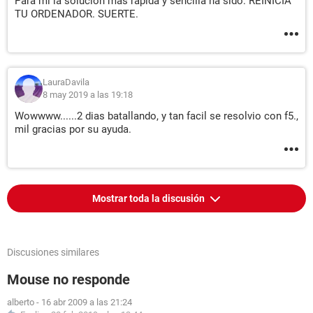
Para mi la solución más rápida y sencilla ha sido: REINICIA
TU ORDENADOR. SUERTE.
LauraDavila
8 may 2019 a las 19:18
Wowwww......2 dias batallando, y tan facil se resolvio con f5.,
mil gracias por su ayuda.
Mostrar toda la discusión
Discusiones similares
Mouse no responde
alberto
-
16 abr 2009 a las 21:24