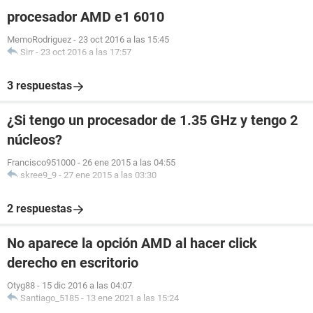
procesador AMD e1 6010
MemoRodriguez
-
23 oct 2016 a las 15:45
Sirr
-
23 oct 2016 a las 17:57
3 respuestas
¿Si tengo un procesador de 1.35 GHz y tengo 2
núcleos?
Francisco951000
-
26 ene 2015 a las 04:55
skree9_9
-
27 ene 2015 a las 03:30
2 respuestas
No aparece la opción AMD al hacer click
derecho en escritorio
Otyg88
-
15 dic 2016 a las 04:07
Santiago_5185
-
13 ene 2021 a las 15:24