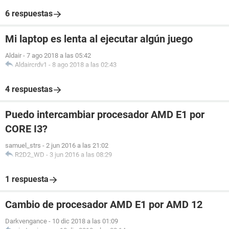
6 respuestas
Mi laptop es lenta al ejecutar algún juego
Aldair
-
7 ago 2018 a las 05:42
Aldaircrdv1
-
8 ago 2018 a las 02:43
4 respuestas
Puedo intercambiar procesador AMD E1 por
CORE I3?
samuel_strs
-
2 jun 2016 a las 21:02
R2D2_WD
-
3 jun 2016 a las 08:29
1 respuesta
Cambio de procesador AMD E1 por AMD 12
Darkvengance
-
10 dic 2018 a las 01:09