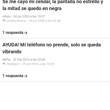
Se me cayo mi celular, la pantalla no estrello y
la mitad se quedo en negra
Arturo
-
24 jun 2020 a las 19:07
piratacrimson
-
24 jun 2020 a las 22:38
1 respuesta
AYUDA! Mí teléfono no prende, solo se queda
vibrando
MrPip
-
22 feb 2015 a las 22:09
Rodrigo v
-
25 oct 2016 a las 16:55
1 respuesta