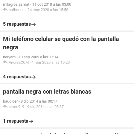
milagros.asmat
-
11 oct 2018 a las 03:00
catherine
-
24 may 2020 a las 15:58
5 respuestas
Mi teléfono celular se quedó con la pantalla
negra
neryam
-
10 sep 2009 a las 17:14
AndreaCCM
-
1 mar 2020 a las 10:20
4 respuestas
pantalla negra con letras blancas
baudicer
-
8 dic 2014 a las 00:17
skree9_9
-
9 dic 2014 a las 03:37
1 respuesta