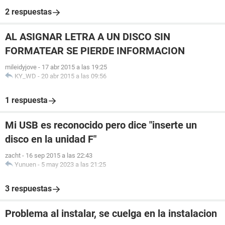
2 respuestas
AL ASIGNAR LETRA A UN DISCO SIN
FORMATEAR SE PIERDE INFORMACION
mileidyjove
-
17 abr 2015 a las 19:25
KY_WD
-
20 abr 2015 a las 09:56
1 respuesta
Mi USB es reconocido pero dice "inserte un
disco en la unidad F"
zacht
-
16 sep 2015 a las 22:43
Yunuen
-
5 may 2023 a las 21:25
3 respuestas
Problema al instalar, se cuelga en la instalacion