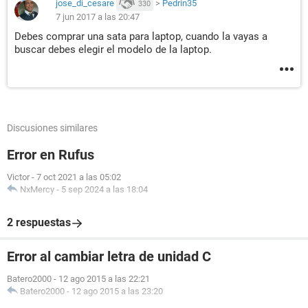
jose_di_cesare
>
Pedrin35
330
7 jun 2017 a las 20:47
Debes comprar una sata para laptop, cuando la vayas a
buscar debes elegir el modelo de la laptop.
Discusiones similares
Error en Rufus
Victor
-
7 oct 2021 a las 05:02
NxMercy
-
5 sep 2024 a las 18:04
2 respuestas
Error al cambiar letra de unidad C
Batero2000
-
12 ago 2015 a las 22:21
Batero2000
-
12 ago 2015 a las 23:20