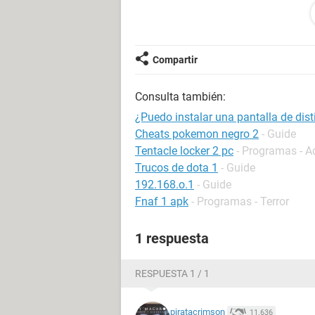
https://www.imei.info/phonedataba
misma con otro nombre y sin teclad
muchas gracias por sus respuestas.
Compartir
Consulta también:
¿Puedo instalar una pantalla de dis
Cheats pokemon negro 2
- Guide
Tentacle locker 2 pc
- Programas - A
Trucos de dota 1
- Guide
192.168.o.1
- Guide
Fnaf 1 apk
- Programas - Terror
1 respuesta
RESPUESTA 1 / 1
piratacrimson
11.636