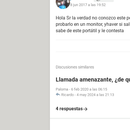
8 jun 2017 a las 19:52
Hola Sr la verdad no conozco este po
probarlo en un monitor, yhaver si s
sabe de este portátil y le contesta
Discusiones similares
Llamada amenazante, ¿de q
Paloma
-
6 feb 2020 a las 06:15
Ricardo
-
4 may 2024 a las 21:13
4 respuestas