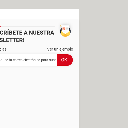
SCRÍBETE A NUESTRA
SLETTER!
cias
Ver un ejemplo