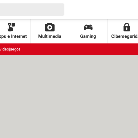
ps e Internet
Multimedia
Gaming
Cibersegurid
Videojuegos