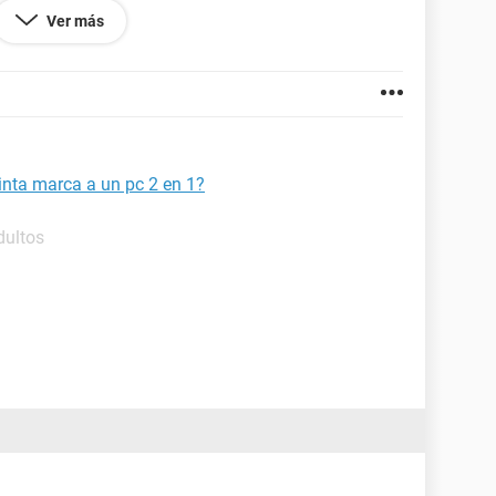
se/89031-irbis-tw39-89/
que prácticamente es la
Ver más
o.
tinta marca a un pc 2 en 1?
dultos