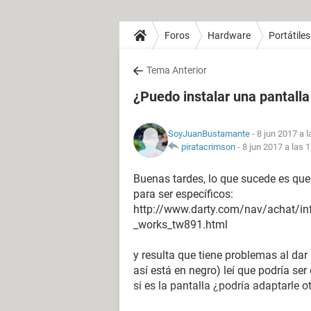
Foros
Hardware
Portátiles
Tema Anterior
¿Puedo instalar una pantalla
SoyJuanBustamante
- 8 jun 2017 a l
piratacrimson
-
8 jun 2017 a las 
Buenas tardes, lo que sucede es que
para ser específicos:
http://www.darty.com/nav/achat/inf
_works_tw891.html
y resulta que tiene problemas al dar
así está en negro) leí que podría ser
si es la pantalla ¿podría adaptarle o