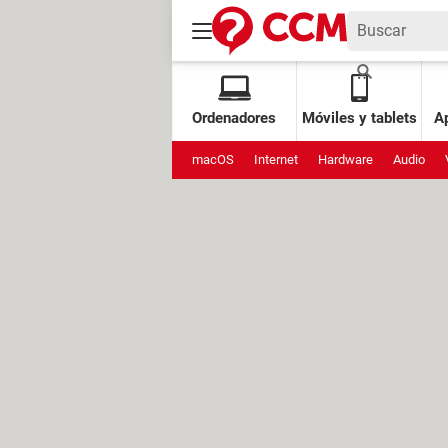
Ordenadores
Móviles y tablets
Ap
macOS
Internet
Hardware
Audio