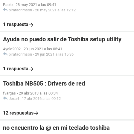
Paolo
-
28 may 2021 a las 09:41
piratacrimson
-
28 may 2021 a las 12:12
1 respuesta
Ayuda no puedo salir de Toshiba setup utility
Ayala2002
-
29 jun 2021 a las 05:41
piratacrimson
-
29 jun 2021 a las 15:36
1 respuesta
Toshiba NB505 : Drivers de red
fvargas
-
29 abr 2013 a las 00:34
Jexarl
-
17 abr 2016 a las 00:12
12 respuestas
no encuentro la @ en mi teclado toshiba