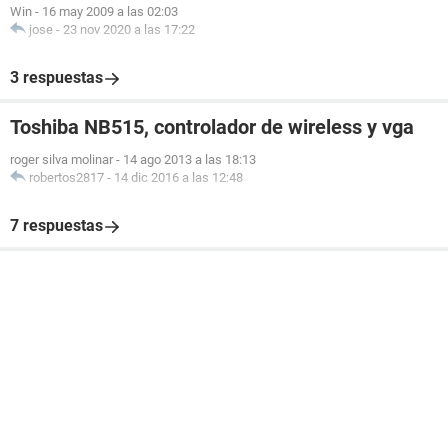
Win
-
16 may 2009 a las 02:03
jose
-
23 nov 2020 a las 17:22
3 respuestas
Toshiba NB515, controlador de wireless y vga
roger silva molinar
-
14 ago 2013 a las 18:13
robertos2817
-
14 dic 2016 a las 12:48
7 respuestas