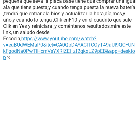
pequeña que lleva la placa base tiene que comprar una igual
ala que tiene puesta,y cuando tenga puesta la nueva batería
,tendrá que entrar ala bios y actualizar la hora,día,mes,y
año,y cuando lo tenga ,Clik enF10 y en el cuadrito que sale
Clik en Yes y reiniciara ,y coméntenos resultados,mire este
link, un saludo desde
Escocia,
https://www.youtube.com/watch?
v=eaBUdWEMaP0&itct=CA0QpDAYACITCOyT49aUl9QCFUN
kFgodNa0PwTIHcmVsYXRlZEi_zf2qkqLZ9pEB&app=deskto
p