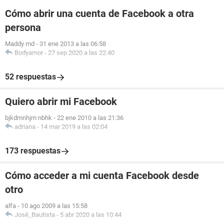
Cómo abrir una cuenta de Facebook a otra
persona
Maddy md
-
31 ene 2013 a las 06:58
Bodyamor
-
27 sep 2020 a las 22:40
52 respuestas
Quiero abrir mi Facebook
bjkdmnhjm nbhk
-
22 ene 2010 a las 21:36
adriana
-
14 mar 2019 a las 02:04
173 respuestas
Cómo acceder a mi cuenta Facebook desde
otro
alfa
-
10 ago 2009 a las 15:58
José_Bautista
-
5 abr 2020 a las 10:44