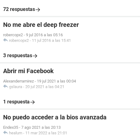
72 respuestas
No me abre el deep freezer
robercopx2
-
9 jul 2016 a las 05:16
robercopx2
-
11 jul 2016 a las 15:41
3 respuestas
Abrir mi Facebook
Alexanderramirez
-
19 jul 2021 a las 00:04
gslaura
-
20 jul 2021 a las 04:21
1 respuesta
No puedo acceder a la bios avanzada
Endex35
-
7 ago 2021 a las 20:13
healum
-
11 mar 2022 a las 21:01