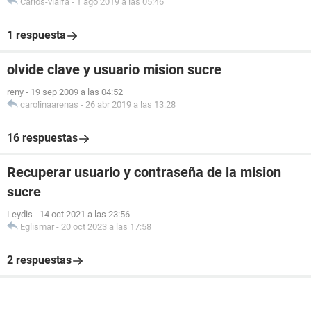
Carlos-vialfa
-
1 ago 2019 a las 05:46
1 respuesta
olvide clave y usuario mision sucre
reny
-
19 sep 2009 a las 04:52
carolinaarenas
-
26 abr 2019 a las 13:28
16 respuestas
Recuperar usuario y contraseña de la mision
sucre
Leydis
-
14 oct 2021 a las 23:56
Eglismar
-
20 oct 2023 a las 17:58
2 respuestas