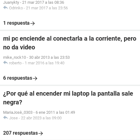
Juanykty
-
21 mar 2017 a las 08:36
Odrinko
-
21 mar 2017 a las 23:56
1 respuesta
mi pc enciende al conectarla a la corriente, pero
no da video
mike_rock10
-
30 abr 2013 a las 23:53
roberto
-
1 mar 2016 a las 19:40
6 respuestas
¿Por qué al encender mi laptop la pantalla sale
negra?
MariaJosè_0303
-
6 ene 2011 a las 01:49
Jose
-
22 abr 2023 a las 09:00
207 respuestas