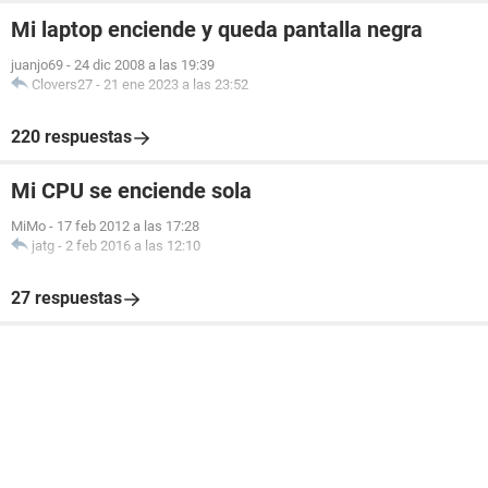
Mi laptop enciende y queda pantalla negra
juanjo69
-
24 dic 2008 a las 19:39
Clovers27
-
21 ene 2023 a las 23:52
220 respuestas
Mi CPU se enciende sola
MiMo
-
17 feb 2012 a las 17:28
jatg
-
2 feb 2016 a las 12:10
27 respuestas