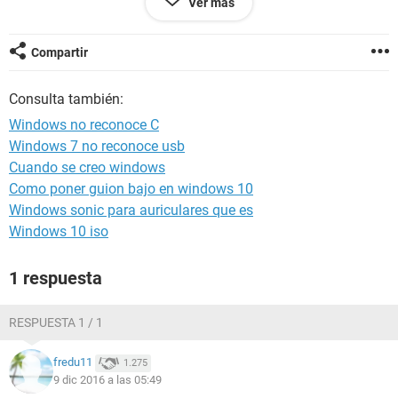
Ver más
Fui por administrador de sistemas y nada.
Compartir
Ya no se que hacer.
Consulta también:
Alguna sugerencia.
Windows no reconoce C
Gracias de antemano
Windows 7 no reconoce usb
Cuando se creo windows
Como poner guion bajo en windows 10
Windows sonic para auriculares que es
Windows 10 iso
1 respuesta
RESPUESTA 1 / 1
fredu11
1.275
9 dic 2016 a las 05:49