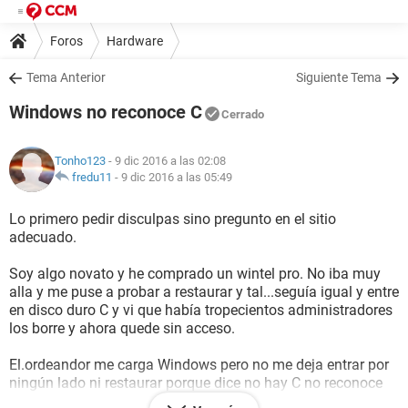
Foros
Hardware
Tema Anterior
Siguiente Tema
Windows no reconoce C
Cerrado
Tonho123
- 9 dic 2016 a las 02:08
fredu11
-
9 dic 2016 a las 05:49
Lo primero pedir disculpas sino pregunto en el sitio
adecuado.
Soy algo novato y he comprado un wintel pro. No iba muy
alla y me puse a probar a restaurar y tal...seguía igual y entre
en disco duro C y vi que había tropecientos administradores
los borre y ahora quede sin acceso.
El.ordeandor me carga Windows pero no me deja entrar por
ningún lado ni restaurar porque dice no hay C no reconoce
ningún disco duro.