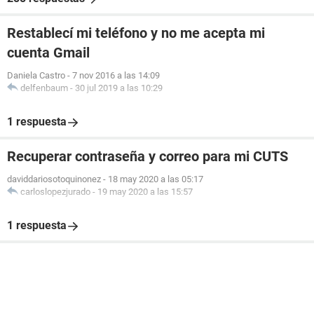
Restablecí mi teléfono y no me acepta mi
cuenta Gmail
Daniela Castro
-
7 nov 2016 a las 14:09
delfenbaum
-
30 jul 2019 a las 10:29
1 respuesta
Recuperar contraseña y correo para mi CUTS
daviddariosotoquinonez
-
18 may 2020 a las 05:17
carloslopezjurado
-
19 may 2020 a las 15:57
1 respuesta