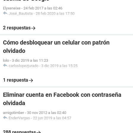
Elyxeneixe
-
24 feb 2017 a las 02:46
José_Bautista
-
28 feb 2020 a las 17:50
2 respuestas
Cómo desbloquear un celular con patrón
olvidado
lolo
-
3 dic 2019 a las 11:23
carloslopezjurado
-
3 dic 2019 a las 15:25
1 respuesta
Eliminar cuenta en Facebook con contraseña
olvidada
amigotimber
-
30 nov 2012 a las 02:40
EnderVargas
-
22 jun 2019 a las 04:57
288 respuestas