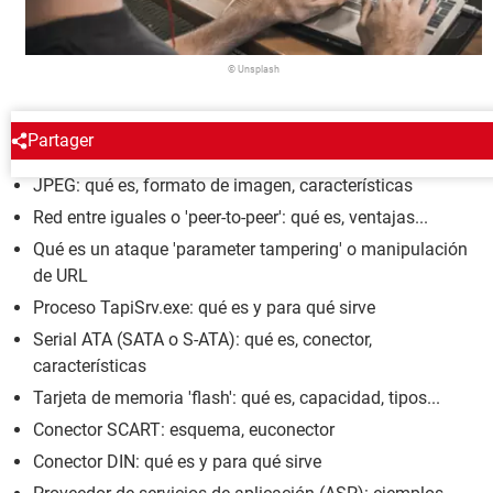
© Unsplash
ENCICLOPEDIA
Partager
JPEG: qué es, formato de imagen, características
Red entre iguales o 'peer-to-peer': qué es, ventajas...
Qué es un ataque 'parameter tampering' o manipulación
de URL
Proceso TapiSrv.exe: qué es y para qué sirve
Serial ATA (SATA o S-ATA): qué es, conector,
características
Tarjeta de memoria 'flash': qué es, capacidad, tipos...
Conector SCART: esquema, euconector
Conector DIN: qué es y para qué sirve