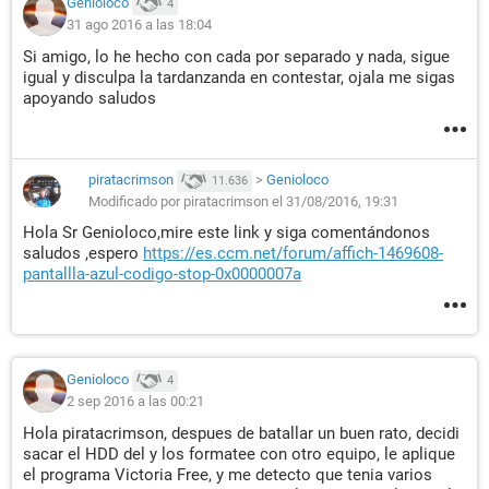
Genioloco
4
31 ago 2016 a las 18:04
Si amigo, lo he hecho con cada por separado y nada, sigue
igual y disculpa la tardanzanda en contestar, ojala me sigas
apoyando saludos
piratacrimson
>
Genioloco
11.636
Modificado por piratacrimson el 31/08/2016, 19:31
Hola Sr Genioloco,mire este link y siga comentándonos
saludos ,espero
https://es.ccm.net/forum/affich-1469608-
pantallla-azul-codigo-stop-0x0000007a
Genioloco
4
2 sep 2016 a las 00:21
Hola piratacrimson, despues de batallar un buen rato, decidi
sacar el HDD del y los formatee con otro equipo, le aplique
el programa Victoria Free, y me detecto que tenia varios