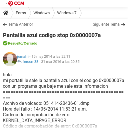
Foros
Windows
Windows 7
Tema Anterior
Siguiente Tema
Pantallla azul codigo stop 0x0000007a
Resuelto
/Cerrado
jomafri
- 15 may 2014 a las 22:11
ferccm38
-
31 mar 2016 a las 20:35
hola
mi portatil le sale la pantalla azul con el codigo 0x0000007a
con un programa que baje me sale esta informacion
===============================================
===
Archivo de volcado: 051414-20436-01.dmp
Hora del fallo : 14/05/2014 11:53:21 a.m.
Cadena de comprobación de error:
KERNEL_DATA_INPAGE_ERROR
Código de comprobación de error: 0x0000007a