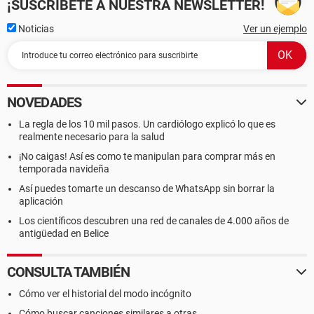
¡SUSCRÍBETE A NUESTRA NEWSLETTER!
Full Path : C:\Windows\Minidump\051414-23680-01.dmp
Processors Count : 2
Noticias
Ver un ejemplo
Major Version : 15
Minor Version : 7601
Dump File Size : 139,528
Dump File Time : 14/05/2014 11:01:55 a.m.
===============================================
NOVEDADES
===
La regla de los 10 mil pasos. Un cardiólogo explicó lo que es
===============================================
realmente necesario para la salud
===
¡No caigas! Así es como te manipulan para comprar más en
Archivo de volcado: 051414-27892-01.dmp
temporada navideña
Hora del fallo : 14/05/2014 09:15:15 a.m.
Así puedes tomarte un descanso de WhatsApp sin borrar la
Cadena de comprobación de error:
aplicación
KERNEL_DATA_INPAGE_ERROR
Código de comprobación de error: 0x0000007a
Los científicos descubren una red de canales de 4.000 años de
Parámetro 1 : 0xc045b9e0
antigüedad en Belice
Parámetro 2 : 0xc0000010
Parámetro 3 : 0x613ca8c0
CONSULTA TAMBIÉN
Parámetro 4 : 0x8b73c206
Causado por controlador: ntkrnlpa.exe
Cómo ver el historial del modo incógnito
Causado por dirección: ntkrnlpa.exe+debfc
Cómo buscar canciones similares a otras