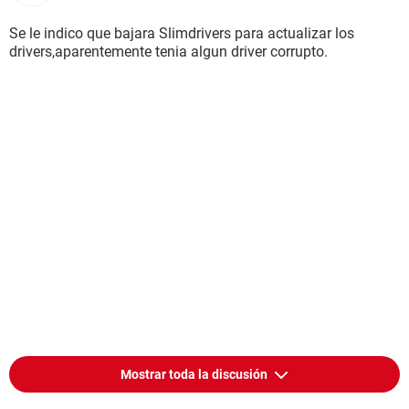
===============================================
===
Se le indico que bajara Slimdrivers para actualizar los
drivers,aparentemente tenia algun driver corrupto.
===============================================
===
Archivo de volcado: 051414-21886-01.dmp
Hora del fallo : 14/05/2014 11:25:56 a.m.
Cadena de comprobación de error:
KERNEL_DATA_INPAGE_ERROR
Código de comprobación de error: 0x0000007a
Parámetro 1 : 0x00000020
Parámetro 2 : 0xc000009d
Parámetro 3 : 0x85fe8044
Parámetro 4 : 0x00000000
Causado por controlador: halmacpi.dll
Causado por dirección: halmacpi.dll+5ba9
Descripción : Hardware Abstraction Layer DLL
Nombre : Microsoft® Windows® Operating System
Companía : Microsoft Corporation
Versión : 6.1.7601.17514 (win7sp1_rtm.101119-1850)
Proceso : 32-bit
Mostrar toda la discusión
Crash Address : ntkrnlpa.exe+7401c
Stack Address 1 : ntkrnlpa.exe+3411b