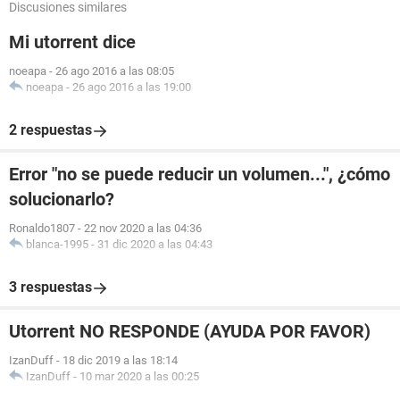
Discusiones similares
Mi utorrent dice
noeapa
-
26 ago 2016 a las 08:05
noeapa
-
26 ago 2016 a las 19:00
2 respuestas
Error "no se puede reducir un volumen...", ¿cómo
solucionarlo?
Ronaldo1807
-
22 nov 2020 a las 04:36
blanca-1995
-
31 dic 2020 a las 04:43
3 respuestas
Utorrent NO RESPONDE (AYUDA POR FAVOR)
IzanDuff
-
18 dic 2019 a las 18:14
IzanDuff
-
10 mar 2020 a las 00:25