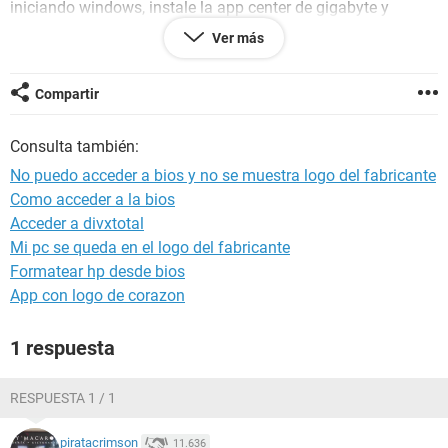
iniciando windows, instale la app center de gigabyte y
desactive la supuesta opcion de arranque rápido. alguna
Ver más
idea?
ESPECIFICACIONES:
GIGABYTE H97 GAMING 3 / INTEL CORE I7 4790/ NVIDIA
Compartir
GTX 690/ 8 RAM
Consulta también:
No puedo acceder a bios y no se muestra logo del fabricante
Como acceder a la bios
Acceder a divxtotal
Mi pc se queda en el logo del fabricante
Formatear hp desde bios
App con logo de corazon
1 respuesta
RESPUESTA 1 / 1
piratacrimson
11.636