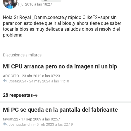
1 jul 2016 a las 18:27
Hola Sr Royal _Danm,conecte,y rápido ClikeF2+supr sin
parar con esto tiene que ir al bios ,y ahora tiene que saber
tocar la bios es muy delicada saludos dinos si resolvió el
problema
Discusiones similares
Mi CPU arranca pero no da imagen ni un bip
ADOCITO
-
23 abr 2012 a las 07:23
Costa2024
-
24 may 2024 a las 11:10
28 respuestas
Mi PC se queda en la pantalla del fabricante
tavo0522
-
17 sep 2009 a las 02:57
Joshuadavidnn
-
5 feb 2023 a las 22:19