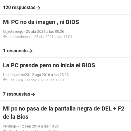
120 respuestas
Mi PC no da imagen , ni BIOS
Coyotevuejo
-
25 abr 2021 a las 00:36
piratacrimson
-
25 abr 2021 a las 11:01
1 respuesta
La PC prende pero no inicia el BIOS
federiquelme23
-
2 ago 2016 a las 23:13
Loti3324
-
30 nov 2023 a las 17:31
7 respuestas
Mi pc no pasa de la pantalla negra de DEL + F2
de la Bios
ventusjs
-
12 sep 2014 a las 18:26