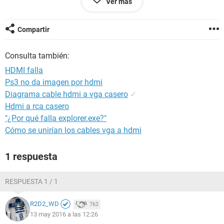
Ver más
dólares, ya después yo lo traduzco a mi moneda, muchas
gracias.
Compartir
Consulta también:
HDMI falla
Ps3 no da imagen por hdmi
Diagrama cable hdmi a vga casero
✓
Hdmi a rca casero
"¿Por qué falla explorer.exe?"
Cómo se unirían los cables vga a hdmi
1 respuesta
RESPUESTA 1 / 1
R2D2_WD
762
13 may 2016 a las 12:26