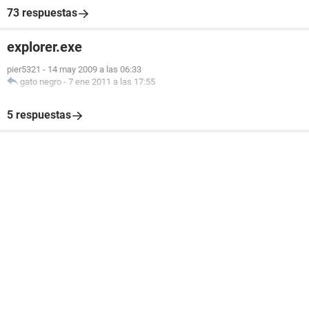
73 respuestas
explorer.exe
pier5321
-
14 may 2009 a las 06:33
gato negro
-
7 ene 2011 a las 17:55
5 respuestas