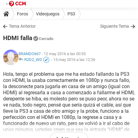
Foros
Videojuegos
PS3
Tema Anterior
Siguiente Tema
HDMI falla
Cerrado
BRANDO667
- 12 may 2016 a las 00:55
R2D2_WD
-
13 may 2016 a las 12:26
Hola, tengo el problema que me ha estado fallando la PS3
con HDMI, la usaba correctamente en 1080p y nunca fallo,
la desconecte para jugarla en casa de un amigo (igual con
HDMI) al regresarla a casa a comenzado a fallarme el HDMI,
derepente se hiba, es molesto pero se puso peor, ahora no se
ve nada, todo negro, pensé que sería quizá el cable, así que
lleve la PS3 a casa de otro amigo y la probe, funciono a la
perfección con el HDMI en 1080p, la regrese a casa y a
funcionado de nuevo un rato, pero se volvió a ir al cabo de
unos minutos, ustedes creen que sea la entrada "HDMI" de
mi Tv, si es así cuanto creen que cobren, decírmelo en