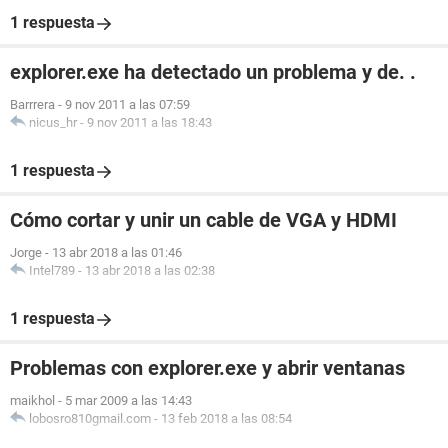
1 respuesta
explorer.exe ha detectado un problema y de. .
Barrrera
-
9 nov 2011 a las 07:59
nicus_hr
-
9 nov 2011 a las 18:43
1 respuesta
Cómo cortar y unir un cable de VGA y HDMI
Jorge
-
13 abr 2018 a las 01:46
Intel789
-
13 abr 2018 a las 02:38
1 respuesta
Problemas con explorer.exe y abrir ventanas
maikhol
-
5 mar 2009 a las 14:43
lobosro810gmail.com
-
13 feb 2018 a las 08:54