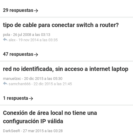
29 respuestas
tipo de cable para conectar switch a router?
pola
-
26 jul 2008 a las 03:13
alex
-
19 nov 2014 a las 03:35
47 respuestas
red no identificada, sin acceso a internet laptop
manuelzxc
-
20 dic 2015 a las 05:30
samchan666
-
22 dic 2015 a las 21:45
1 respuesta
Conexión de área local no tiene una
configuración IP válida
DarkSeeR
-
27 mar 2015 a las 03:28