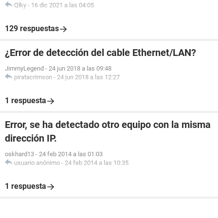
Qlky
-
16 dic 2021 a las 04:05
129 respuestas
¿Error de detección del cable Ethernet/LAN?
JimmyLegend
-
24 jun 2018 a las 09:48
piratacrimson
-
24 jun 2018 a las 12:27
1 respuesta
Error, se ha detectado otro equipo con la misma
dirección IP.
oskhard13
-
24 feb 2014 a las 01:03
usuario anónimo
-
24 feb 2014 a las 10:35
1 respuesta