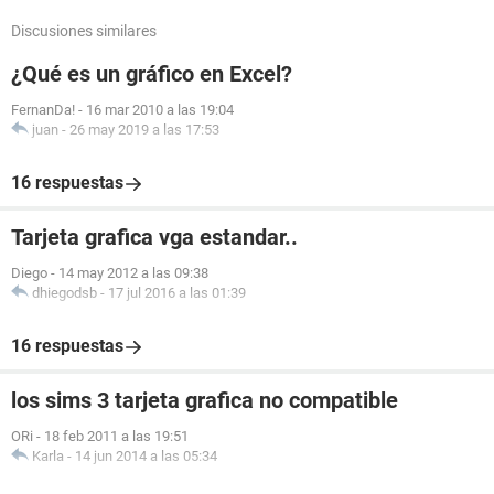
Discusiones similares
¿Qué es un gráfico en Excel?
FernanDa!
-
16 mar 2010 a las 19:04
juan
-
26 may 2019 a las 17:53
16 respuestas
Tarjeta grafica vga estandar..
Diego
-
14 may 2012 a las 09:38
dhiegodsb
-
17 jul 2016 a las 01:39
16 respuestas
los sims 3 tarjeta grafica no compatible
ORi
-
18 feb 2011 a las 19:51
Karla
-
14 jun 2014 a las 05:34