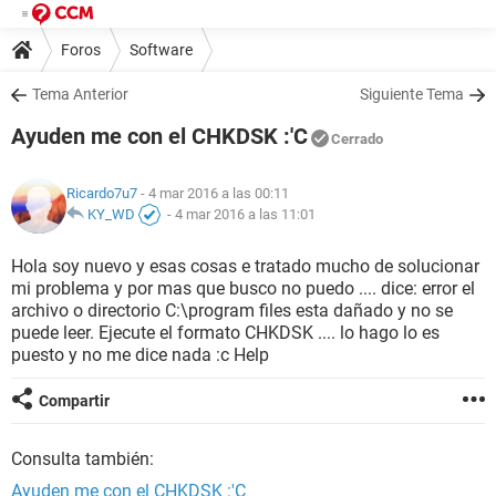
Foros
Software
Tema Anterior
Siguiente Tema
Ayuden me con el CHKDSK :'C
Cerrado
Ricardo7u7
- 4 mar 2016 a las 00:11
KY_WD
-
4 mar 2016 a las 11:01
Hola soy nuevo y esas cosas e tratado mucho de solucionar
mi problema y por mas que busco no puedo .... dice: error el
archivo o directorio C:\program files esta dañado y no se
puede leer. Ejecute el formato CHKDSK .... lo hago lo es
puesto y no me dice nada :c Help
Compartir
Consulta también:
Ayuden me con el CHKDSK :'C