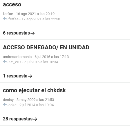
acceso
ferfae
-
16 ago 2021 a las 20:19
ferfae
-
17 ago 2021 a las 22:58
6 respuestas
ACCESO DENEGADO/ EN UNIDAD
andresantomonio
-
6 jul 2016 a las 17:13
KY_WD
-
7 jul 2016 a las 16:34
1 respuesta
como ejecutar el chkdsk
denisy
-
3 may 2009 a las 21:53
coke
-
2 jul 2014 a las 19:04
28 respuestas