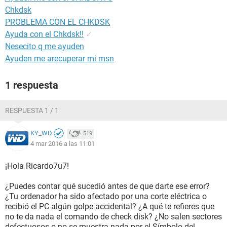
Chkdsk
PROBLEMA CON EL CHKDSK
Ayuda con el Chkdsk!!
✓
Nesecito q me ayuden
Ayuden me arecuperar mi msn
1 respuesta
RESPUESTA 1 / 1
KY_WD
519
4 mar 2016 a las 11:01
¡Hola Ricardo7u7!
¿Puedes contar qué sucedió antes de que darte ese error?
¿Tu ordenador ha sido afectado por una corte eléctrica o
recibió el PC algún golpe accidental? ¿A qué te refieres que
no te da nada el comando de check disk? ¿No salen sectores
defectuosos o no se muestra nada por el Símbolo del