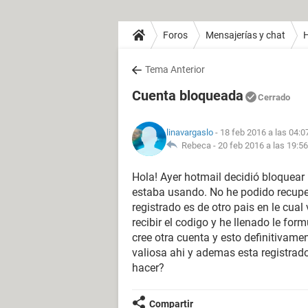
Foros
Mensajerías y chat
H
Tema Anterior
Cuenta bloqueada
Cerrado
linavargaslo
- 18 feb 2016 a las 04:0
Rebeca -
20 feb 2016 a las 19:56
Hola! Ayer hotmail decidió bloquear
estaba usando. No he podido recuper
registrado es de otro pais en le cual
recibir el codigo y he llenado le for
cree otra cuenta y esto definitivam
valiosa ahi y ademas esta registrad
hacer?
Compartir