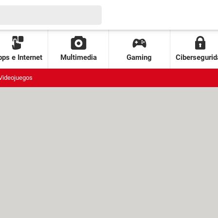
ps e Internet
Multimedia
Gaming
Cibersegurid
Videojuegos