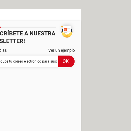
SCRÍBETE A NUESTRA
SLETTER!
cias
Ver un ejemplo