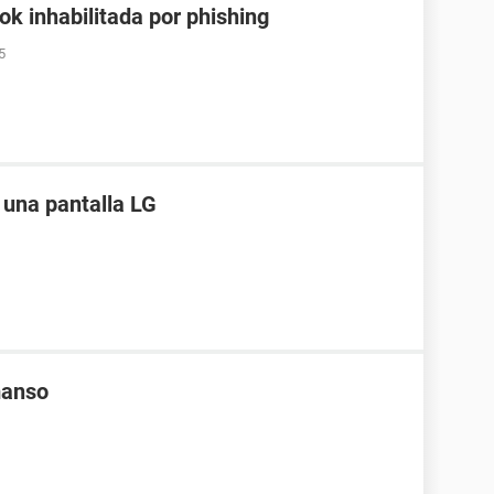
k inhabilitada por phishing
5
 una pantalla LG
manso