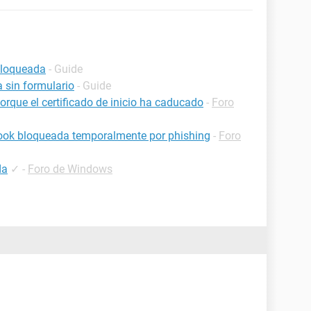
bloqueada
- Guide
 sin formulario
- Guide
rque el certificado de inicio ha caducado
-
Foro
ook bloqueada temporalmente por phishing
-
Foro
da
✓
-
Foro de Windows