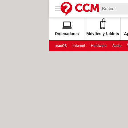
Ordenadores
Móviles y tablets
Ap
macOS
Internet
Hardware
Audio