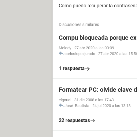
Como puedo recuperar la contrasena
Discusiones similares
Compu bloqueada porque expi
Melody
-
27 abr 2020 a las 03:09
carloslopezjurado
-
27 abr 2020 a las 15:5
1 respuesta
Formatear PC: olvide clave 
elgoual
-
31 dic 2008 a las 17:43
José_Bautista
-
24 jul 2020 a las 13:18
22 respuestas