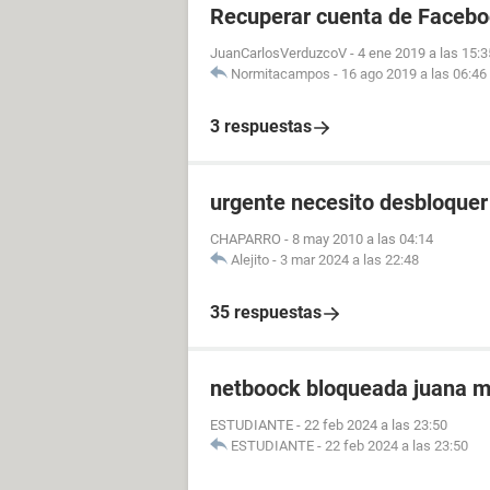
Recuperar cuenta de Faceboo
JuanCarlosVerduzcoV
-
4 ene 2019 a las 15:3
Normitacampos
-
16 ago 2019 a las 06:46
3 respuestas
urgente necesito desbloquer
CHAPARRO
-
8 may 2010 a las 04:14
Alejito
-
3 mar 2024 a las 22:48
35 respuestas
netboock bloqueada juana 
ESTUDIANTE
-
22 feb 2024 a las 23:50
ESTUDIANTE
-
22 feb 2024 a las 23:50