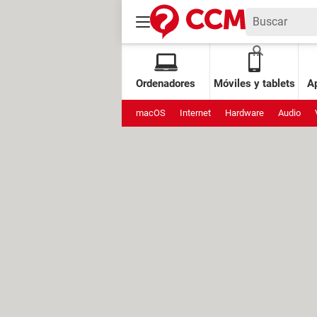
Ordenadores
Móviles y tablets
Ap
macOS
Internet
Hardware
Audio