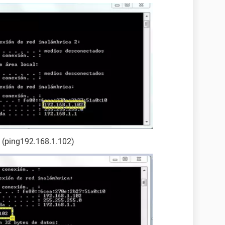
o (ping192.168.1.102)