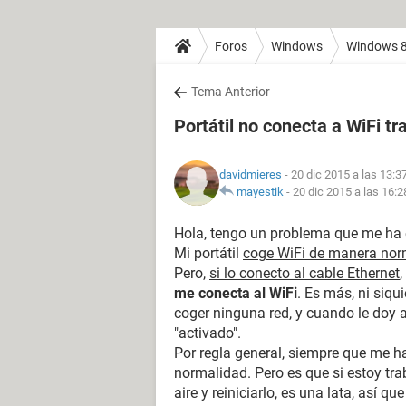
Foros
Windows
Windows 
Tema Anterior
Portátil no conecta a WiFi t
davidmieres
- 20 dic 2015 a las 13:3
mayestik
-
20 dic 2015 a las 16:2
Hola, tengo un problema que me ha 
Mi portátil
coge WiFi de manera nor
Pero,
si lo conecto al cable Ethernet
,
me conecta al WiFi
. Es más, ni siqu
coger ninguna red, y cuando le doy 
"activado".
Por regla general, siempre que me ha
normalidad. Pero es que si estoy tra
aire y reiniciarlo, es una lata, así qu