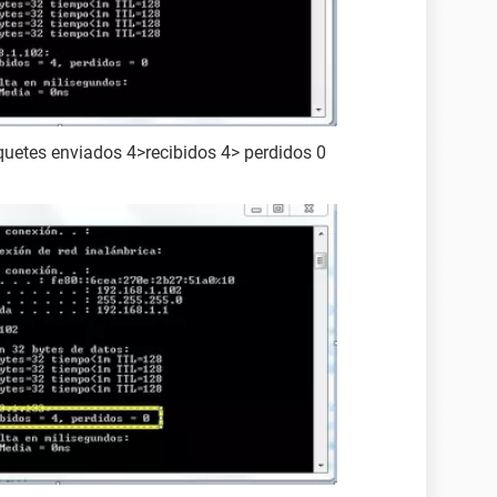
quetes enviados 4>recibidos 4> perdidos 0