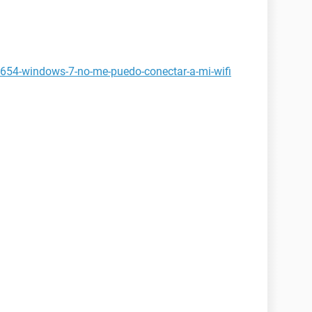
2654-windows-7-no-me-puedo-conectar-a-mi-wifi