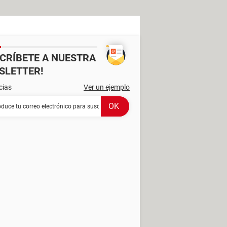
SCRÍBETE A NUESTRA
SLETTER!
cias
Ver un ejemplo