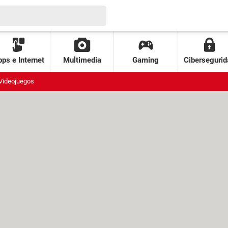
ps e Internet
Multimedia
Gaming
Cibersegurid
Videojuegos