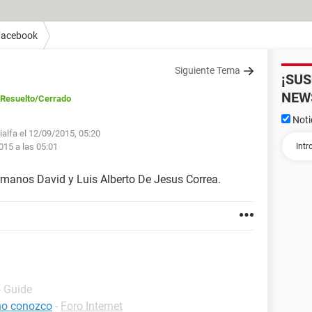
Facebook
Siguiente Tema
¡SU
NEW
Resuelto
/Cerrado
Noti
ialfa el 12/09/2015, 05:20
015 a las 05:01
rmanos David y Luis Alberto De Jesus Correa.
- Guide
no conozco
-
Foro Internet