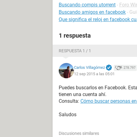
Buscando compis utorrent
-
Foro Wi
Buscando amigos en facebook
- Gu
Que significa el reloj en facebook 
1 respuesta
RESPUESTA 1 / 1
Carlos Villagómez
278.797
12 sep 2015 a las 05:01
Puedes buscarlos en Facebook. Esta
tienen una cuenta ahí.
Consulta:
Cómo buscar personas en
Saludos
Discusiones similares