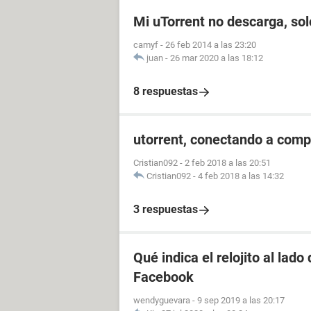
Mi uTorrent no descarga, so
camyf
-
26 feb 2014 a las 23:20
juan
-
26 mar 2020 a las 18:12
8 respuestas
utorrent, conectando a compi
Cristian092
-
2 feb 2018 a las 20:51
Cristian092
-
4 feb 2018 a las 14:32
3 respuestas
Qué indica el relojito al lad
Facebook
wendyguevara
-
9 sep 2019 a las 20:17