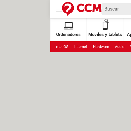
Ordenadores
Móviles y tablets
Ap
macOS
Internet
Hardware
Audio