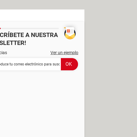
SCRÍBETE A NUESTRA
SLETTER!
cias
Ver un ejemplo