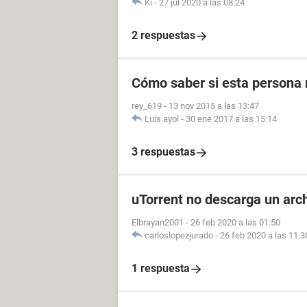
Ki
-
27 jul 2020 a las 08:24
2 respuestas
Cómo saber si esta persona 
rey_619
-
13 nov 2015 a las 13:47
Luis ayol
-
30 ene 2017 a las 15:14
3 respuestas
uTorrent no descarga un arch
Elbrayan2001
-
26 feb 2020 a las 01:50
carloslopezjurado
-
26 feb 2020 a las 11:3
1 respuesta