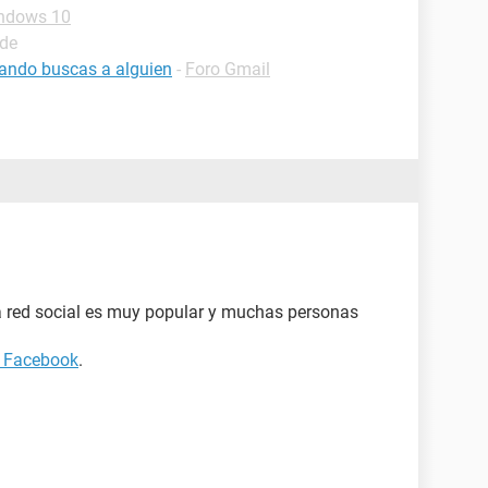
ndows 10
ide
cuando buscas a alguien
-
Foro Gmail
 red social es muy popular y muchas personas
 Facebook
.