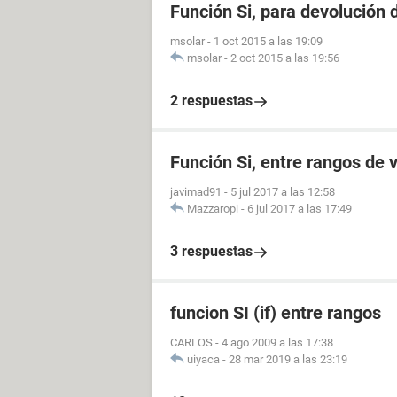
Función Si, para devolución 
msolar
-
1 oct 2015 a las 19:09
msolar
-
2 oct 2015 a las 19:56
2 respuestas
Función Si, entre rangos de v
javimad91
-
5 jul 2017 a las 12:58
Mazzaropi
-
6 jul 2017 a las 17:49
3 respuestas
funcion SI (if) entre rangos
CARLOS
-
4 ago 2009 a las 17:38
uiyaca
-
28 mar 2019 a las 23:19