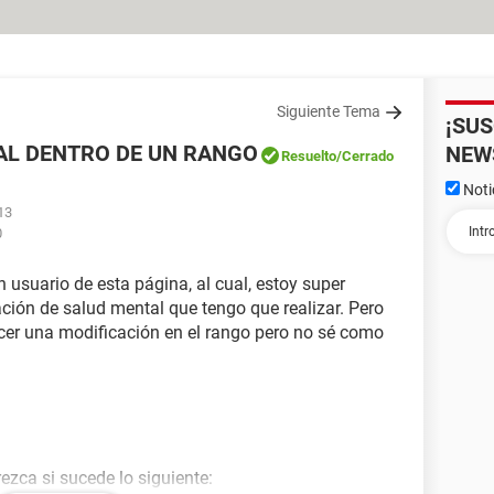
Siguiente Tema
¡SU
UAL DENTRO DE UN RANGO
NEW
Resuelto
/Cerrado
Noti
13
0
 usuario de esta página, al cual, estoy super
ción de salud mental que tengo que realizar. Pero
cer una modificación en el rango pero no sé como
ezca si sucede lo siguiente: