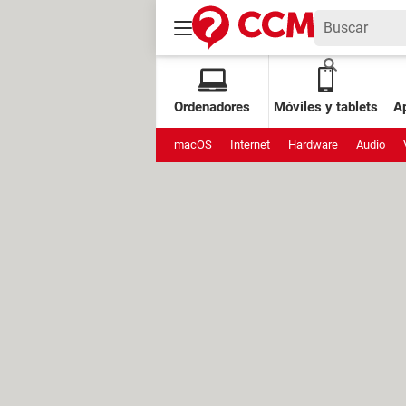
Ordenadores
Móviles y tablets
Ap
macOS
Internet
Hardware
Audio