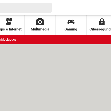
ps e Internet
Multimedia
Gaming
Cibersegurid
Videojuegos