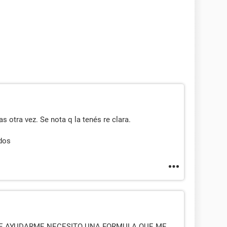
as otra vez. Se nota q la tenés re clara.
udos
DE AYUDARME NECESITO UNA FORMULA QUE ME