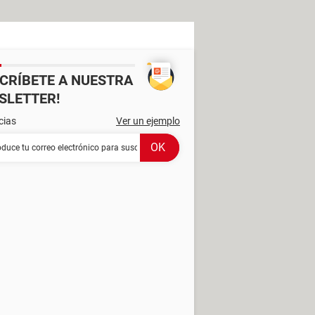
SCRÍBETE A NUESTRA
SLETTER!
cias
Ver un ejemplo