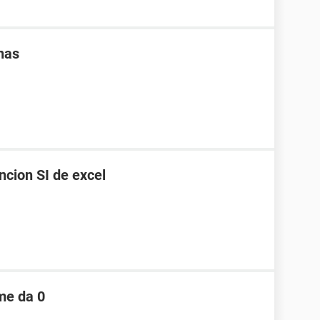
nas
ncion SI de excel
me da 0