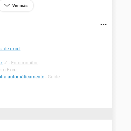
os en algunas parte de la hoja (x ej., de Z1:Z93), y
Ver más
 que se ponga 1.
i de excel
hz
✓
-
Foro monitor
oro Excel
 otra automáticamente
- Guide