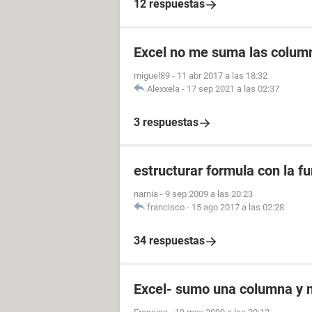
12 respuestas
Excel no me suma las colum
miguel89
-
11 abr 2017 a las 18:32
Alexxela
-
17 sep 2021 a las 02:37
3 respuestas
estructurar formula con la fu
narnia
-
9 sep 2009 a las 20:23
francisco
-
15 ago 2017 a las 02:28
34 respuestas
Excel- sumo una columna y 