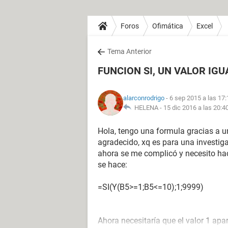
Foros
Ofimática
Excel
Tema Anterior
FUNCION SI, UN VALOR IG
alarconrodrigo
- 6 sep 2015 a las 17:
HELENA -
15 dic 2016 a las 20:4
Hola, tengo una formula gracias a un
agradecido, xq es para una investiga
ahora se me complicó y necesito ha
se hace:
=SI(Y(B5>=1;B5<=10);1;9999)
Ahora necesitaría que el valor 1 apar