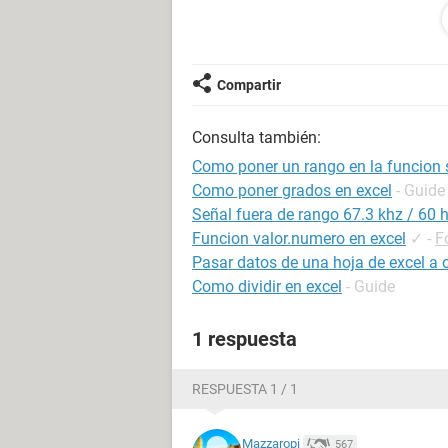
si yo cargo los valores que son óptim
B5 coincide
con uno
de esos valores
Desde ya, muchas gracias
Compartir
Saludos
Rodrigo
Consulta también:
Como poner un rango en la funcion s
Como poner grados en excel
- Guide
Señal fuera de rango 67.3 khz / 60 
Funcion valor.numero en excel
✓
-
F
Pasar datos de una hoja de excel a
Como dividir en excel
- Guide
1 respuesta
RESPUESTA 1 / 1
Mazzaropi
567