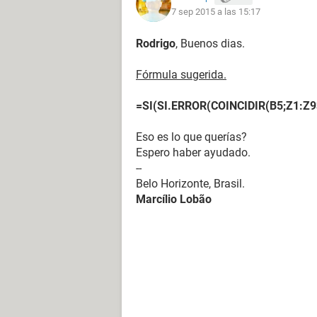
7 sep 2015 a las 15:17
Rodrigo
, Buenos dias.
Fórmula sugerida.
=SI(SI.ERROR(COINCIDIR(B5;Z1:Z93
Eso es lo que querías?
Espero haber ayudado.
--
Belo Horizonte, Brasil.
Marcílio Lobão