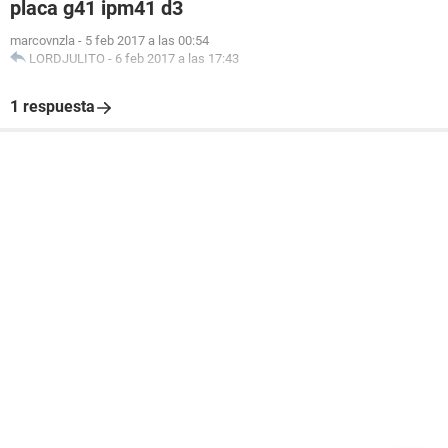
placa g41 ipm41 d3
marcovnzla
-
5 feb 2017 a las 00:54
LORDJULITO
-
6 feb 2017 a las 17:43
1 respuesta