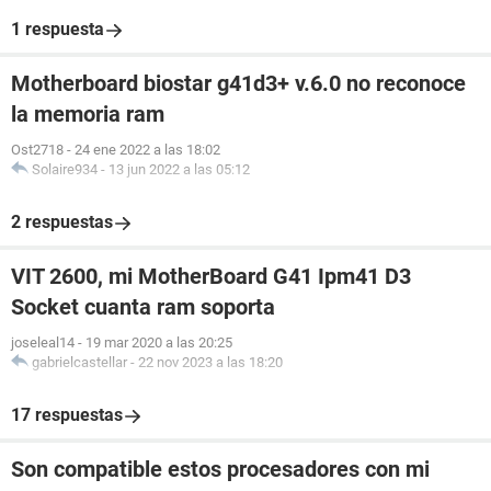
1 respuesta
Motherboard biostar g41d3+ v.6.0 no reconoce
la memoria ram
Ost2718
-
24 ene 2022 a las 18:02
Solaire934
-
13 jun 2022 a las 05:12
2 respuestas
VIT 2600, mi MotherBoard G41 Ipm41 D3
Socket cuanta ram soporta
joseleal14
-
19 mar 2020 a las 20:25
gabrielcastellar
-
22 nov 2023 a las 18:20
17 respuestas
Son compatible estos procesadores con mi