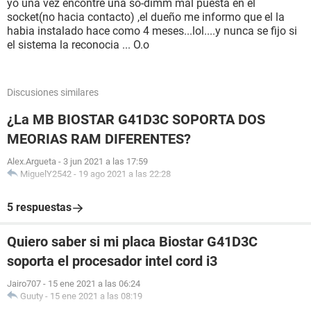
yo una vez encontre una so-dimm mal puesta en el
socket(no hacia contacto) ,el dueño me informo que el la
habia instalado hace como 4 meses...lol....y nunca se fijo si
el sistema la reconocia ... O.o
Discusiones similares
¿La MB BIOSTAR G41D3C SOPORTA DOS
MEORIAS RAM DIFERENTES?
Alex.Argueta
-
3 jun 2021 a las 17:59
MiguelY2542
-
19 ago 2021 a las 22:28
5 respuestas
Quiero saber si mi placa Biostar G41D3C
soporta el procesador intel cord i3
Jairo707
-
15 ene 2021 a las 06:24
Guuty
-
15 ene 2021 a las 08:19