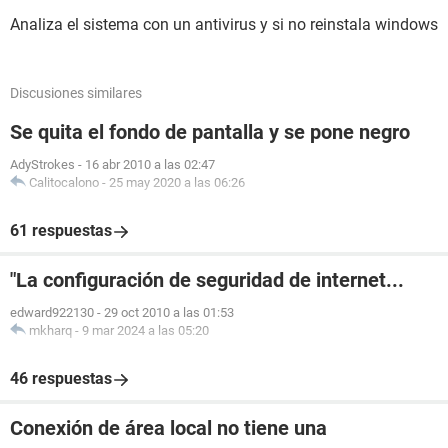
Analiza el sistema con un antivirus y si no reinstala windows
Discusiones similares
Se quita el fondo de pantalla y se pone negro
AdyStrokes
-
16 abr 2010 a las 02:47
Calitocalono
-
25 may 2020 a las 06:26
61 respuestas
"La configuración de seguridad de internet...
edward922130
-
29 oct 2010 a las 01:53
mkharq
-
9 mar 2024 a las 05:20
46 respuestas
Conexión de área local no tiene una