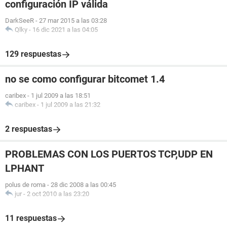
configuración IP válida
DarkSeeR
-
27 mar 2015 a las 03:28
Qlky
-
16 dic 2021 a las 04:05
129 respuestas
no se como configurar bitcomet 1.4
caribex
-
1 jul 2009 a las 18:51
caribex
-
1 jul 2009 a las 21:32
2 respuestas
PROBLEMAS CON LOS PUERTOS TCP,UDP EN
LPHANT
polus de roma
-
28 dic 2008 a las 00:45
jur
-
2 oct 2010 a las 23:20
11 respuestas