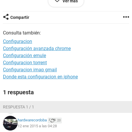
Ver más
Windows y se me cierra ambas pantallas. He tratado con la
tecla de windows + r para q me salga ejecutar y cuando
cploco cmd o msconfig me sale la pantalla de acer quick y
Compartir
otra q dice a los comandos no se pueden ejecutar.
Consulta también:
Configuracion
Configuración avanzada chrome
Configuración emule
Configuracion torrent
Configuracion imap gmail
Donde esta configuracion en iphone
1 respuesta
RESPUESTA 1 / 1
hardwarecordoba
20
12 ene 2015 a las 04:28