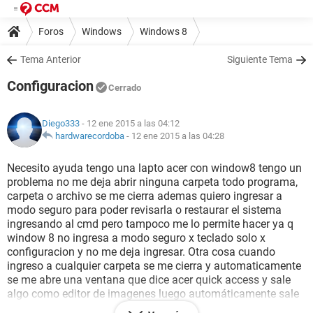
Foros
Windows
Windows 8
Tema Anterior
Siguiente Tema
Configuracion
Cerrado
Diego333
- 12 ene 2015 a las 04:12
hardwarecordoba
-
12 ene 2015 a las 04:28
Necesito ayuda tengo una lapto acer con window8 tengo un
problema no me deja abrir ninguna carpeta todo programa,
carpeta o archivo se me cierra ademas quiero ingresar a
modo seguro para poder revisarla o restaurar el sistema
ingresando al cmd pero tampoco me lo permite hacer ya q
window 8 no ingresa a modo seguro x teclado solo x
configuracion y no me deja ingresar. Otra cosa cuando
ingreso a cualquier carpeta se me cierra y automaticamente
se me abre una ventana que dice acer quick access y sale
algo como editor de imagenes luego automáticamente sale
otra pantalla q dice thumes no puede acceder error en