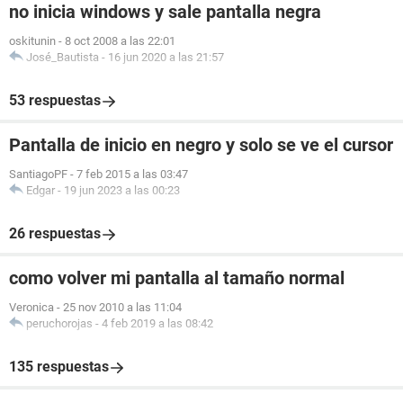
no inicia windows y sale pantalla negra
oskitunin
-
8 oct 2008 a las 22:01
José_Bautista
-
16 jun 2020 a las 21:57
53 respuestas
Pantalla de inicio en negro y solo se ve el cursor
SantiagoPF
-
7 feb 2015 a las 03:47
Edgar
-
19 jun 2023 a las 00:23
26 respuestas
como volver mi pantalla al tamaño normal
Veronica
-
25 nov 2010 a las 11:04
peruchorojas
-
4 feb 2019 a las 08:42
135 respuestas