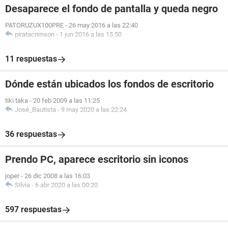
Desaparece el fondo de pantalla y queda negro
PATORUZUX100PRE
-
26 may 2016 a las 22:40
piratacrimson
-
1 jun 2016 a las 15:50
11 respuestas
Dónde están ubicados los fondos de escritorio
tiki taka
-
20 feb 2009 a las 11:25
José_Bautista
-
9 may 2020 a las 22:24
36 respuestas
Prendo PC, aparece escritorio sin iconos
joper
-
26 dic 2008 a las 16:03
Silvia
-
6 abr 2020 a las 00:20
597 respuestas