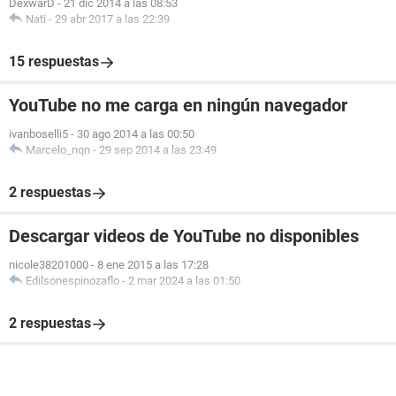
DexwarD
-
21 dic 2014 a las 08:53
Nati
-
29 abr 2017 a las 22:39
15 respuestas
YouTube no me carga en ningún navegador
ivanboselli5
-
30 ago 2014 a las 00:50
Marcelo_nqn
-
29 sep 2014 a las 23:49
2 respuestas
Descargar videos de YouTube no disponibles
nicole38201000
-
8 ene 2015 a las 17:28
Edilsonespinozaflo
-
2 mar 2024 a las 01:50
2 respuestas