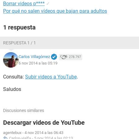
Borrar videos p****
✓
Por qué no salen vídeos que bajan para adultos
1 respuesta
RESPUESTA 1 / 1
Carlos Villagómez
278.797
6 nov 2014 a las 05:19
Consulta:
Subir videos a YouTube
.
Saludos
Discusiones similares
Descargar videos de YouTube
agentebux
-
4 nov 2014 a las 06:43
Carlos-vialfa
-
5 nov 2014 a las 02:13