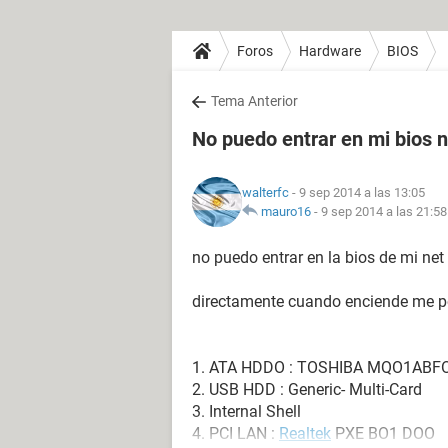
Foros
Hardware
BIOS
Tema Anterior
No puedo entrar en mi bios 
walterfc
- 9 sep 2014 a las 13:05
mauro16
-
9 sep 2014 a las 21:58
no puedo entrar en la bios de mi net 
directamente cuando enciende me p
1. ATA HDDO : TOSHIBA MQO1ABF
2. USB HDD : Generic- Multi-Card
3. Internal Shell
4. PCI LAN :
Realtek
PXE BO1 DOO