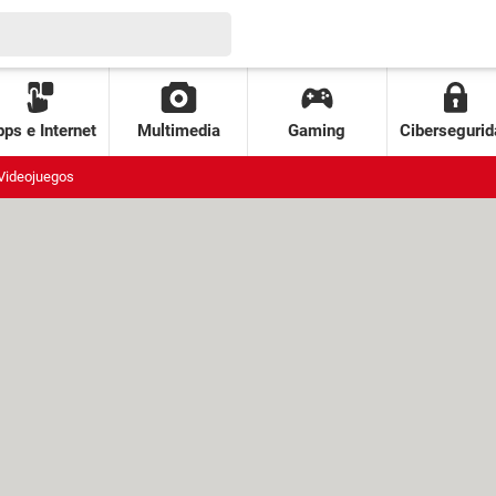
ps e Internet
Multimedia
Gaming
Cibersegurid
Videojuegos