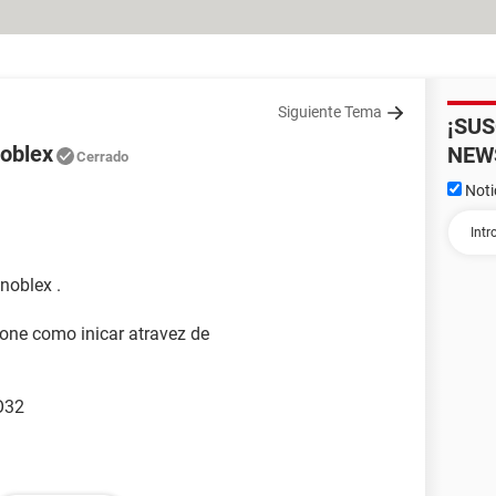
Siguiente Tema
¡SU
noblex
NEW
Cerrado
Noti
noblex .
one como inicar atravez de
O32