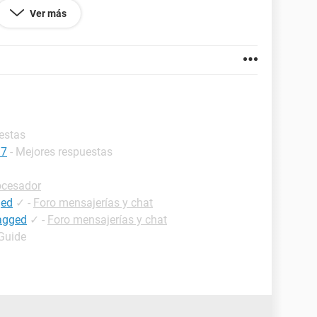
del bios
Ver más
 cargue windows 7
adeseria
estas
 7
- Mejores respuestas
ocesador
ged
✓
-
Foro mensajerías y chat
Tagged
✓
-
Foro mensajerías y chat
 Guide