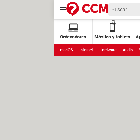
Ordenadores
Móviles y tablets
Ap
macOS
Internet
Hardware
Audio