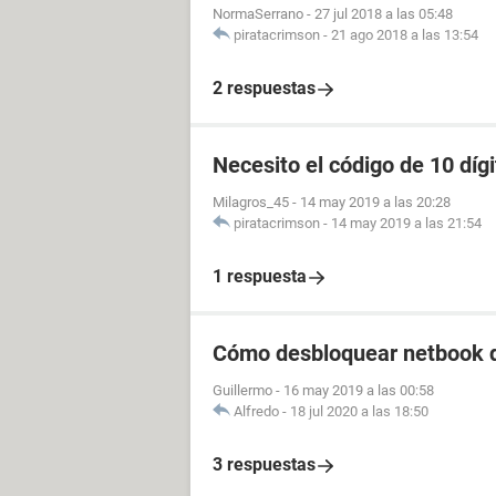
NormaSerrano
-
27 jul 2018 a las 05:48
piratacrimson
-
21 ago 2018 a las 13:54
2 respuestas
Necesito el código de 10 dí
Milagros_45
-
14 may 2019 a las 20:28
piratacrimson
-
14 may 2019 a las 21:54
1 respuesta
Cómo desbloquear netbook d
Guillermo
-
16 may 2019 a las 00:58
Alfredo
-
18 jul 2020 a las 18:50
3 respuestas