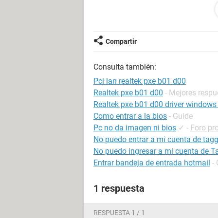
no puedo acceder a la primera parte 
y tengo que pulsar escape para que
Compartir
si alguien puede ayudarme se lo agr
Consulta también:
Pci lan realtek pxe b01 d00
Realtek pxe b01 d00
- Mejores respu
Realtek pxe b01 d00 driver windows
Como entrar a la bios
- Guide
Pc no da imagen ni bios
✓
-
Foro pr
No puedo entrar a mi cuenta de tag
No puedo ingresar a mi cuenta de 
Entrar bandeja de entrada hotmail
-
1 respuesta
RESPUESTA 1 / 1