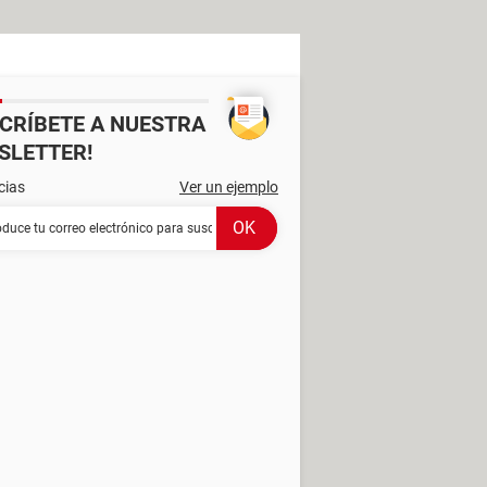
SCRÍBETE A NUESTRA
SLETTER!
cias
Ver un ejemplo