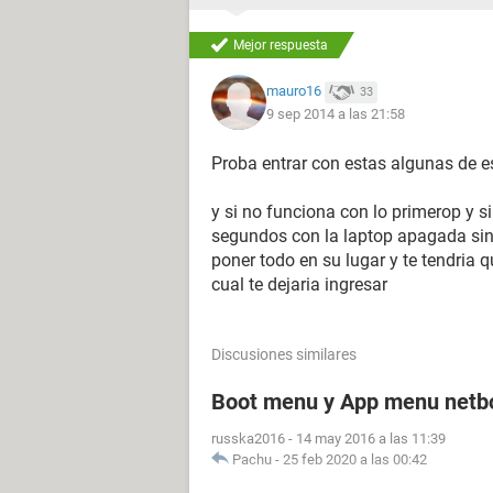
Mejor respuesta
mauro16
33
9 sep 2014 a las 21:58
Proba entrar con estas algunas de es
y si no funciona con lo primerop y s
segundos con la laptop apagada sin e
poner todo en su lugar y te tendria q
cual te dejaria ingresar
Discusiones similares
Boot menu y App menu netb
russka2016
-
14 may 2016 a las 11:39
Pachu
-
25 feb 2020 a las 00:42