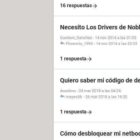
16 respuestas
Necesito Los Drivers de Nob
Gustavo_Sanchez
-
14 nov 2014 a las 01:03
Florencio_1993
-
14 nov 2014 a las 22:03
1 respuesta
Quiero saber mi código de d
Anonimo
-
24 mar 2018 a las 04:24
mayestik
-
26 mar 2018 a las 16:20
1 respuesta
Cómo desbloquear mi netboo