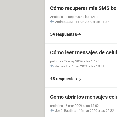
Cómo recuperar mis SMS bo
Anabella
-
3 sep 2009 a las 12:13
AndreaCCM
-
14 jun 2020 a las 11:37
54 respuestas
Cómo leer mensajes de celula
paloma
-
29 may 2009 a las 17:25
Armando
-
7 mar 2021 a las 18:31
48 respuestas
Como abrir los mensajes celu
andreina
-
6 mar 2009 a las 18:02
José_Bautista
-
16 mar 2020 a las 22:32