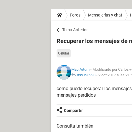
Foros
Mensajerías y chat
H
Tema Anterior
Recuperar los mensajes de m
Celular
Mac Arturh
- Modificado por Carlos-v
899193993
-
2 oct 2017 a las 21:
como puedo recuperar los mensajes d
mensajes perdidos
Compartir
Consulta también: