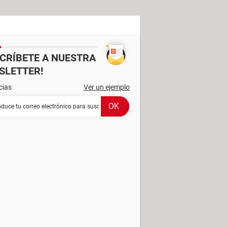
SCRÍBETE A NUESTRA
SLETTER!
cias
Ver un ejemplo