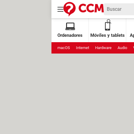
Ordenadores
Móviles y tablets
Ap
macOS
Internet
Hardware
Audio