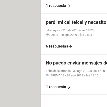
1 respuesta
perdi mi cel telcel y necesi
pikaneytor
-
21 feb 2010 a las 18:23
Manu
-
28 ago 2020 a las 21:31
6 respuestas
No puedo enviar mensajes de
Lobo de la armada
-
30 ago 2013 a las 17:30
PREMADE
-
30 ago 2013 a las 18:15
1 respuesta