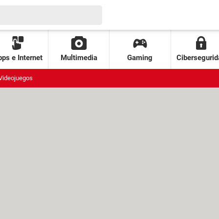
ps e Internet
Multimedia
Gaming
Cibersegurid
Videojuegos