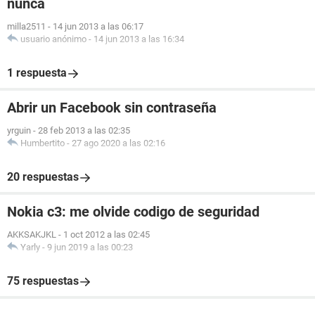
nunca
milla2511
-
14 jun 2013 a las 06:17
usuario anónimo
-
14 jun 2013 a las 16:34
1 respuesta
Abrir un Facebook sin contraseña
yrguin
-
28 feb 2013 a las 02:35
Humbertito
-
27 ago 2020 a las 02:16
20 respuestas
Nokia c3: me olvide codigo de seguridad
AKKSAKJKL
-
1 oct 2012 a las 02:45
Yarly
-
9 jun 2019 a las 00:23
75 respuestas