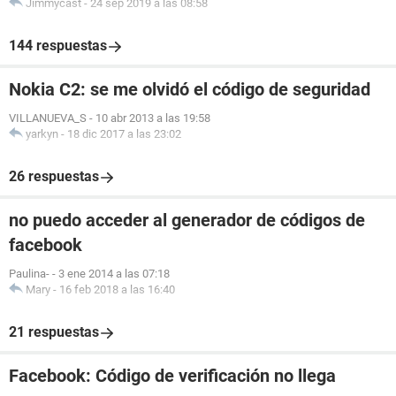
Jimmycast
-
24 sep 2019 a las 08:58
144 respuestas
Nokia C2: se me olvidó el código de seguridad
VILLANUEVA_S
-
10 abr 2013 a las 19:58
yarkyn
-
18 dic 2017 a las 23:02
26 respuestas
no puedo acceder al generador de códigos de
facebook
Paulina-
-
3 ene 2014 a las 07:18
Mary
-
16 feb 2018 a las 16:40
21 respuestas
Facebook: Código de verificación no llega