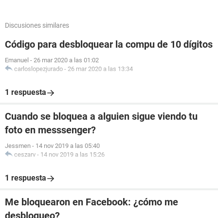
Discusiones similares
Código para desbloquear la compu de 10 dígitos
Emanuel
-
26 mar 2020 a las 01:02
carloslopezjurado
-
26 mar 2020 a las 13:34
1 respuesta
Cuando se bloquea a alguien sigue viendo tu
foto en messsenger?
Jessmen
-
14 nov 2019 a las 05:40
ceszarv
-
14 nov 2019 a las 15:26
1 respuesta
Me bloquearon en Facebook: ¿cómo me
desbloqueo?