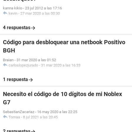
kanna kikio
-
23 jul 2012 a las 17:16
kevin
-
27 mar 2020 a las 00:30
4 respuestas
Código para desbloquear una netbook Positivo
BGH
Braian
-
31 mar 2020 a las 01:52
carloslopezjurado
-
31 mar 2020 a las 16:33
1 respuesta
Necesito el código de 10 dígitos de mi Noblex
G7
SebastianZacariaz
-
16 may 2020 a las 22:25
Tomaa
-
8 jul 2021 a las 20:45
2 respuestas