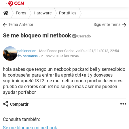
Foros
Hardware
Portátiles
Tema Anterior
Siguiente Tema
Se me bloqueo mi netbook
Cerrado
pablonerian
- Modificado por Carlos-vialfa el 21/11/2013, 22:54
osman95
-
21 nov 2013 a las 20:46
hola sabes que tengo un necbook packard bell y semeolbido
la contraseña para entrar lla apreté ctrl+alt y dosveses
suprimir apreté f8 f2 me me meti a modo prueba de errores
prueba de errores con ret no se que mas aser me pueden
ayudar porfabor
Compartir
Consulta también:
Se me bloqueo mi netbook