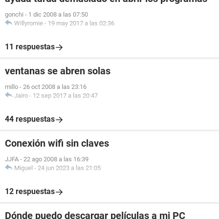
gonchi
-
1 dic 2008 a las 07:50
Willyromie
-
19 may 2017 a las 02:36
11 respuestas
ventanas se abren solas
millo
-
26 oct 2008 a las 23:16
Jairo
-
12 sep 2017 a las 20:47
44 respuestas
Conexión wifi sin claves
JJFA
-
22 ago 2008 a las 16:39
Miguel
-
24 jun 2023 a las 21:05
12 respuestas
Dónde puedo descargar películas a mi PC