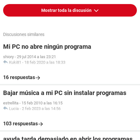
Mostrar toda la discusión
Discusiones similares
Mi PC no abre ningún programa
shiory
-
29 jul 2014 a las 23:21
Kuki81
-
18 feb 2020 a las 18:33
16 respuestas
Bajar música a mi PC sin instalar programas
estrellita
-
15 feb 2010 a las 16:15
Lucia
-
2 feb 2023 a las 14:56
103 respuestas
ayuda tarda demasiado en abrir los programas