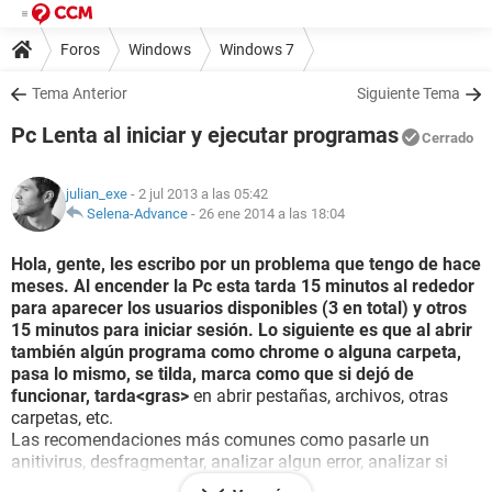
Foros
Windows
Windows 7
Tema Anterior
Siguiente Tema
Pc Lenta al iniciar y ejecutar programas
Cerrado
julian_exe
- 2 jul 2013 a las 05:42
Selena-Advance
-
26 ene 2014 a las 18:04
Hola, gente, les escribo por un problema que tengo de hace
meses. Al encender la Pc esta tarda 15 minutos al rededor
para aparecer los usuarios disponibles (3 en total) y otros
15 minutos para iniciar sesión. Lo siguiente es que al abrir
también algún programa como chrome o alguna carpeta,
pasa lo mismo, se tilda, marca como que si dejó de
funcionar, tarda<gras>
en abrir pestañas, archivos, otras
carpetas, etc.
Las recomendaciones más comunes como pasarle un
anitivirus, desfragmentar, analizar algun error, analizar si
existe algun
malaware
o limpiar el disco (con Cclaner) ya las