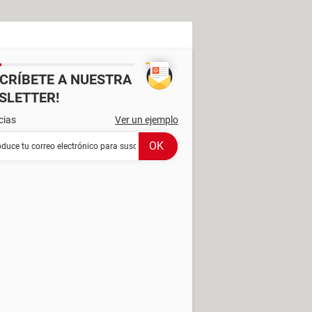
SCRÍBETE A NUESTRA
SLETTER!
cias
Ver un ejemplo