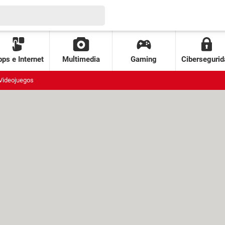
ps e Internet
Multimedia
Gaming
Cibersegurid
Videojuegos