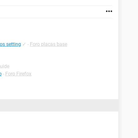
ios setting
✓
-
Foro placas base
Guide
o
-
Foro Firefox