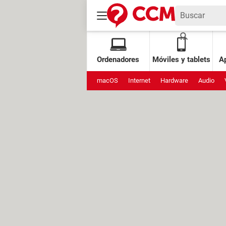
Ordenadores
Móviles y tablets
Ap
macOS
Internet
Hardware
Audio