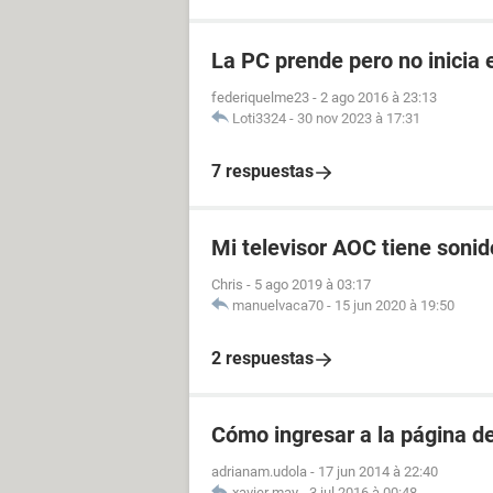
La PC prende pero no inicia 
federiquelme23
-
2 ago 2016 à 23:13
Loti3324
-
30 nov 2023 à 17:31
7 respuestas
Mi televisor AOC tiene soni
Chris
-
5 ago 2019 à 03:17
manuelvaca70
-
15 jun 2020 à 19:50
2 respuestas
Cómo ingresar a la página 
adrianam.udola
-
17 jun 2014 à 22:40
xavier may
-
3 jul 2016 à 00:48