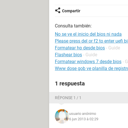
Compartir
Consulta también:
No se ve el inicio del bios ni nada
Please press del or f2 to enter uefi b
Formatear hp desde bios
- Guide
Flashear bios
- Guide
Formatear windows 7 desde bios
- 
Www dose gob ve planilla de registr
1 respuesta
RÉPONSE 1 / 1
usuario anónimo
6 jun 2013 à 02:29