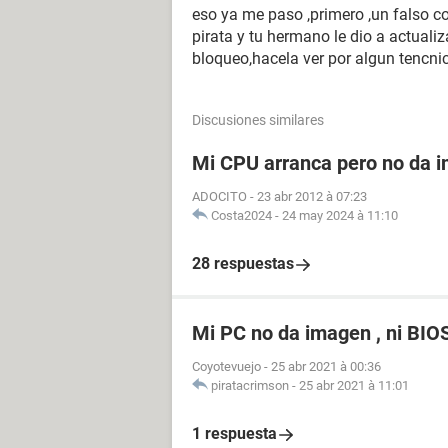
eso ya me paso ,primero ,un falso 
pirata y tu hermano le dio a actual
bloqueo,hacela ver por algun tencni
Discusiones similares
Mi CPU arranca pero no da i
ADOCITO
-
23 abr 2012 à 07:23
Costa2024
-
24 may 2024 à 11:10
28 respuestas
Mi PC no da imagen , ni BIO
Coyotevuejo
-
25 abr 2021 à 00:36
piratacrimson
-
25 abr 2021 à 11:01
1 respuesta