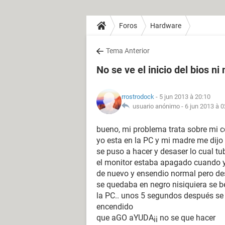
Foros
Hardware
Tema Anterior
No se ve el inicio del bios ni
rrostrodock
- 5 jun 2013 à 20:10
usuario anónimo -
6 jun 2013 à 0
bueno, mi problema trata sobre mi 
yo esta en la PC y mi madre me dijo
se puso a hacer y desaser lo cual tu
el monitor estaba apagado cuando 
de nuevo y ensendio normal pero de
se quedaba en negro nisiquiera se be
la PC.. unos 5 segundos después se 
encendido
que aGO aYUDA¡¡ no se que hacer