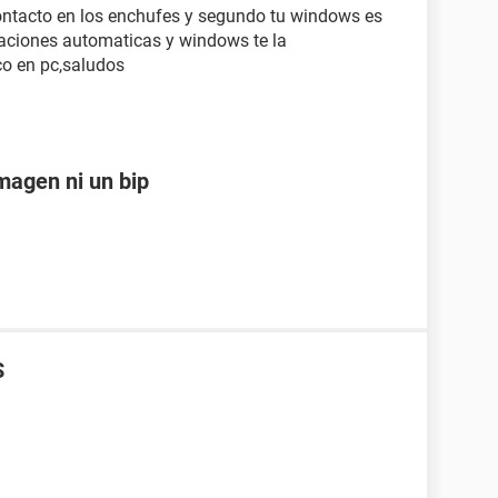
contacto en los enchufes y segundo tu windows es
izaciones automaticas y windows te la
co en pc,saludos
magen ni un bip
S