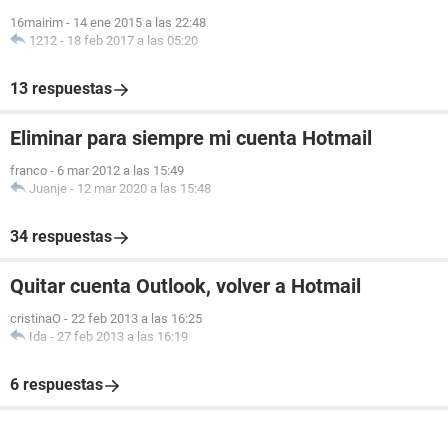
16mairim
-
14 ene 2015 a las 22:48
1212
-
18 feb 2017 a las 05:20
13 respuestas
Eliminar para siempre mi cuenta Hotmail
franco
-
6 mar 2012 a las 15:49
Juanje
-
12 mar 2020 a las 15:48
34 respuestas
Quitar cuenta Outlook, volver a Hotmail
cristinaO
-
22 feb 2013 a las 16:25
Ida
-
27 feb 2013 a las 16:19
6 respuestas