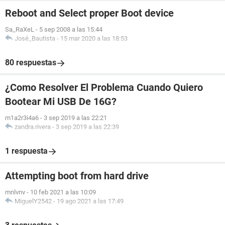
Reboot and Select proper Boot device
Sa_RaXeL
-
5 sep 2008 a las 15:44
José_Bautista
-
15 mar 2020 a las 18:53
80 respuestas
¿Como Resolver El Problema Cuando Quiero
Bootear Mi USB De 16G?
m1a2r3i4a6
-
3 sep 2019 a las 22:21
zandra.rivera
-
3 sep 2019 a las 22:39
1 respuesta
Attempting boot from hard drive
mnlvnv
-
10 feb 2021 a las 10:09
MiguelY2542
-
19 ago 2021 a las 17:49