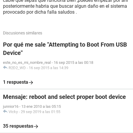
cable que sepas que funciona bien ,puedes empezar por ahí
posteriormente habria que buscar algun daño en el sistema
provocado por dicha falla saludos .
Discusiones similares
Por qué me sale "Attempting to Boot From USB
Device"
este_no_es_mi_nombre_real
-
16 sep 2015 a las 00:18
R2D2_WD
-
16 sep 2015 a las 14:39
1 respuesta
Mensaje: reboot and select proper boot device
junnior16
-
13 ene 2010 a las 05:15
Vicky
-
29 sep 2019 a las 01:55
35 respuestas