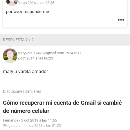
9 ago 2014 a las 23:36
porfavor responderme
RESPUESTA 2 / 2
Maryvarela7426@gmail.com 19741517
2 oct 2014 a las 06:23
marylu varela amador
Discusiones similares
Cómo recuperar mi cuenta de Gmail si cambié
de número celular
Fernanda
-
3 oct 2019 a las 11:55
gslaura
-
4 may 2023 a las 01:23