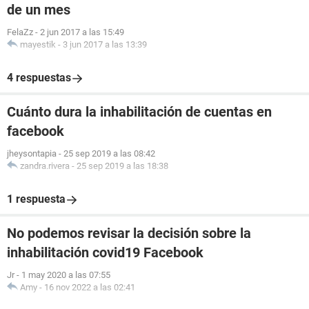
de un mes
FelaZz
-
2 jun 2017 a las 15:49
mayestik
-
3 jun 2017 a las 13:39
4 respuestas
Cuánto dura la inhabilitación de cuentas en
facebook
jheysontapia
-
25 sep 2019 a las 08:42
zandra.rivera
-
25 sep 2019 a las 18:38
1 respuesta
No podemos revisar la decisión sobre la
inhabilitación covid19 Facebook
Jr
-
1 may 2020 a las 07:55
Amy
-
16 nov 2022 a las 02:41