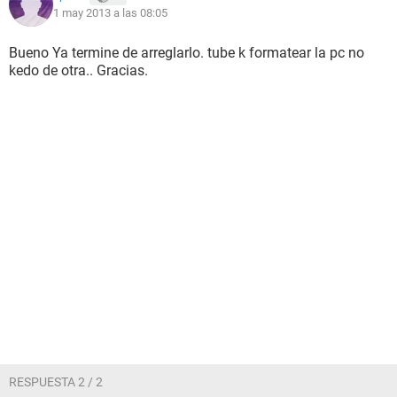
1 may 2013 a las 08:05
Nombre de la empresa Intel Corporation
Si alguien me ayuda por favor.. al ver que no puedo hacerlo
Bueno Ya termine de arreglarlo. tube k formatear la pc no
solo.. pues necesito ayuda T_T !!!
kedo de otra.. Gracias.
Gracias de antemano a todos.
RESPUESTA 2 / 2