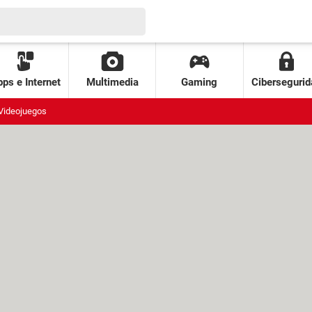
ps e Internet
Multimedia
Gaming
Cibersegurid
Videojuegos