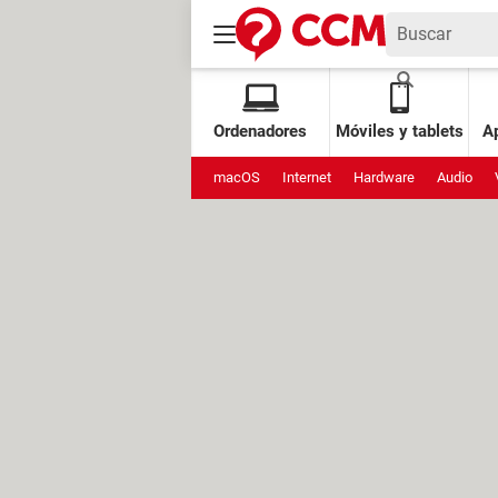
Ordenadores
Móviles y tablets
Ap
macOS
Internet
Hardware
Audio