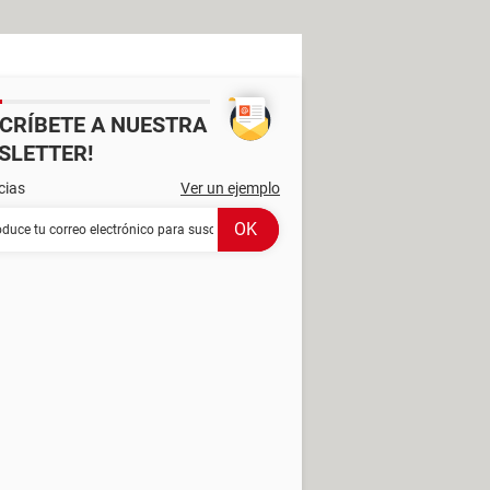
SCRÍBETE A NUESTRA
SLETTER!
cias
Ver un ejemplo