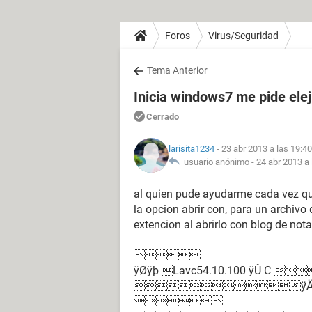
Foros
Virus/Seguridad
Tema Anterior
Inicia windows7 me pide elej
Cerrado
larisita1234
- 23 abr 2013 a las 19:40
usuario anónimo -
24 abr 2013 a 
al quien pude ayudarme cada vez qu
la opcion abrir con, para un archivo
extencion al abrirlo con blog de nota

ÿØÿþ Lavc54.10.100 ÿÛ 
ÿÄ
