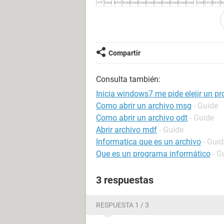
  
  }
`¡#B±ÁRÑð$3br'
%&'()*456789:CDEFGHIJSTU
Compartir
*---~(TM)s¢£¤¥¦§¨©ª²³'µ¶·¸¹ºÂ
 w 
Consulta también:
#3RðbrÑ
$4á%ñ&'()*56789:CDEFGHIJS
Inicia windows7 me pide elejir un p
~(TM)s¢£¤¥¦§¨©ª²³'µ¶·¸¹ºÂÃÄÅ
Como abrir un archivo msg
- Guide
p"
Como abrir un archivo odt
- Guide
  ÿÚ   ? ùþS(¤ ¢S( ¢
Abrir archivo mdf
- Guide
¢S( ¢S( ¢S(
Informatica que es un archivo
- Guid
¢S( ¢S( ¢S( ¢S( ¢S( ¢S( ¢S( ¢S( ¢S(
Que es un programa informático
- G
(¢S (¢S (¢S (¢S (¢S ÿÙ
3 respuestas
RESPUESTA 1 / 3
alguien sabe de que se trata?? les 