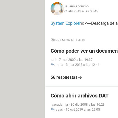
usuario anónimo
24 abr 2013 a las 03:45
System Explorer
<----Descarga de a
Discusiones similares
Cómo poder ver un documen
ruht
-
7 mar 2009 a las 19:37
Inma
-
3 mar 2018 a las 12:44
56 respuestas
Cómo abrir archivos DAT
laacademia
-
30 dic 2008 a las 16:23
asas
-
16 oct 2019 a las 22:05